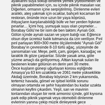
ayaklarını suya sokup dinlerek yemek yiyebilmeleri ve
piknik yapabilmeleri için, su içinde piknik masaları var.
Diğerleri, ormanın içine serpiştirilmiş. Dinlenme evleri
aralıklı, ateş yakmak için ocaklar, bahçeli kocaman bir
restoran, önünde ince uzun bir yaya köprüsü,
ihtiyaçların karşılanabildiği büfe ve her yerden fışkıran
pınarlar… İçimi hoş, yumuşak suyu olan çeşmeler…
Borabay Gölü’ne bir isim de ben taktım: Aynalı Göl.
Gölün içinde aynalı sazan ve yayın balığı var. Eğlence
olsun diye ücretsiz balık tutmanıza da izin veriliyor. Pırıl
pırıl parlayan 900×300 metre ölçülerindeki “Aynalı Göl”
Borabay’ın çevresinde 8-10 türlü ağaç, yüzeyinde de
yansımaları var. Meşe, pelit, çam, gürgen, karaağaç ve
taraklık ilk göze çarpanlar. Sözde yasak ama, göle
yüzme amaçlı da giriliyormuş. Alttan kaynak suları ile
beslenen krater gölünün en derin yeri 30 metre.
Önce kuşların güneşi uğurlayan korosu eşliğinde
Amasya’ya 63 km uzaklıkta ve 2061 metre yükseklikte
Akdağ üzerinde, Borabay köyünün 2 km yukarısında,
tertemiz havada, görsel ve işitsel kirlilik sorunu
olmayan ortamda ve şehir hayatından bu kadar uzakta
olmanın keyfini çıkardım. Yeşil, sarı ve mavinin
tonlarından oluşan bir renk armonisi içinde, göl kıyısına
park edip piknik yapmak veya otomobili dinlenme
evlerinin yanına çekip müzik dinleyerek gece