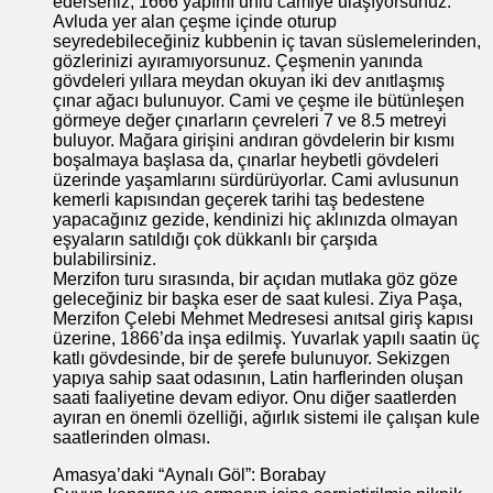
ederseniz, 1666 yapımı ünlü camiye ulaşıyorsunuz.
Avluda yer alan çeşme içinde oturup
seyredebileceğiniz kubbenin iç tavan süslemelerinden,
gözlerinizi ayıramıyorsunuz. Çeşmenin yanında
gövdeleri yıllara meydan okuyan iki dev anıtlaşmış
çınar ağacı bulunuyor. Cami ve çeşme ile bütünleşen
görmeye değer çınarların çevreleri 7 ve 8.5 metreyi
buluyor. Mağara girişini andıran gövdelerin bir kısmı
boşalmaya başlasa da, çınarlar heybetli gövdeleri
üzerinde yaşamlarını sürdürüyorlar. Cami avlusunun
kemerli kapısından geçerek tarihi taş bedestene
yapacağınız gezide, kendinizi hiç aklınızda olmayan
eşyaların satıldığı çok dükkanlı bir çarşıda
bulabilirsiniz.
Merzifon turu sırasında, bir açıdan mutlaka göz göze
geleceğiniz bir başka eser de saat kulesi. Ziya Paşa,
Merzifon Çelebi Mehmet Medresesi anıtsal giriş kapısı
üzerine, 1866’da inşa edilmiş. Yuvarlak yapılı saatin üç
katlı gövdesinde, bir de şerefe bulunuyor. Sekizgen
yapıya sahip saat odasının, Latin harflerinden oluşan
saati faaliyetine devam ediyor. Onu diğer saatlerden
ayıran en önemli özelliği, ağırlık sistemi ile çalışan kule
saatlerinden olması.
Amasya’daki “Aynalı Göl”: Borabay