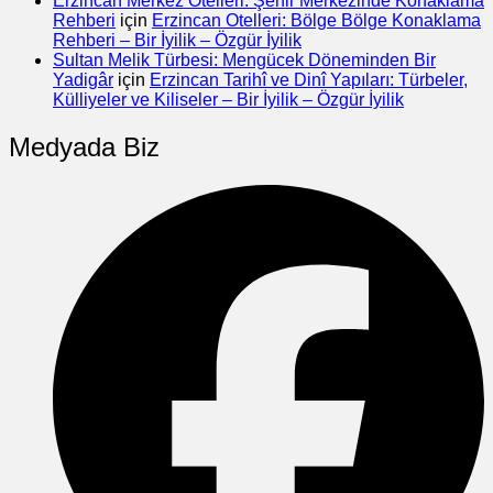
Erzincan Merkez Otelleri: Şehir Merkezinde Konaklama
Rehberi
için
Erzincan Otelleri: Bölge Bölge Konaklama
Rehberi – Bir İyilik – Özgür İyilik
Sultan Melik Türbesi: Mengücek Döneminden Bir
Yadigâr
için
Erzincan Tarihî ve Dinî Yapıları: Türbeler,
Külliyeler ve Kiliseler – Bir İyilik – Özgür İyilik
Medyada Biz