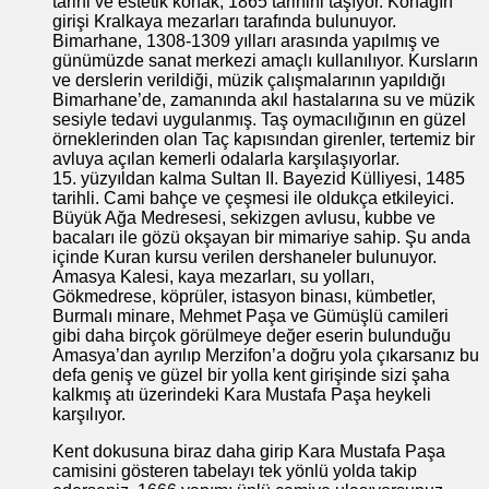
tarihi ve estetik konak, 1865 tarihini taşıyor. Konağın
girişi Kralkaya mezarları tarafında bulunuyor.
Bimarhane, 1308-1309 yılları arasında yapılmış ve
günümüzde sanat merkezi amaçlı kullanılıyor. Kursların
ve derslerin verildiği, müzik çalışmalarının yapıldığı
Bimarhane’de, zamanında akıl hastalarına su ve müzik
sesiyle tedavi uygulanmış. Taş oymacılığının en güzel
örneklerinden olan Taç kapısından girenler, tertemiz bir
avluya açılan kemerli odalarla karşılaşıyorlar.
15. yüzyıldan kalma Sultan II. Bayezid Külliyesi, 1485
tarihli. Cami bahçe ve çeşmesi ile oldukça etkileyici.
Büyük Ağa Medresesi, sekizgen avlusu, kubbe ve
bacaları ile gözü okşayan bir mimariye sahip. Şu anda
içinde Kuran kursu verilen dershaneler bulunuyor.
Amasya Kalesi, kaya mezarları, su yolları,
Gökmedrese, köprüler, istasyon binası, kümbetler,
Burmalı minare, Mehmet Paşa ve Gümüşlü camileri
gibi daha birçok görülmeye değer eserin bulunduğu
Amasya’dan ayrılıp Merzifon’a doğru yola çıkarsanız bu
defa geniş ve güzel bir yolla kent girişinde sizi şaha
kalkmış atı üzerindeki Kara Mustafa Paşa heykeli
karşılıyor.
Kent dokusuna biraz daha girip Kara Mustafa Paşa
camisini gösteren tabelayı tek yönlü yolda takip