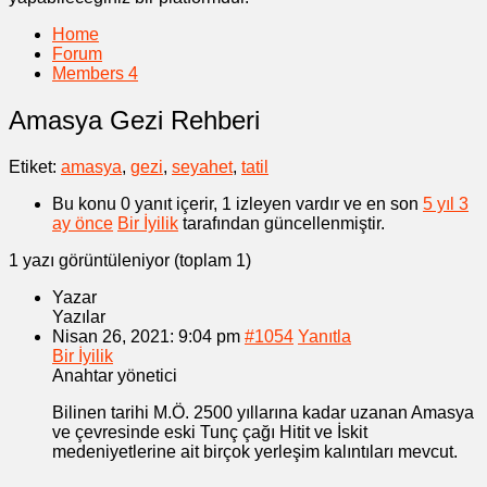
Home
Forum
Members
4
Amasya Gezi Rehberi
Etiket:
amasya
,
gezi
,
seyahet
,
tatil
Bu konu 0 yanıt içerir, 1 izleyen vardır ve en son
5 yıl 3
ay önce
Bir İyilik
tarafından güncellenmiştir.
1 yazı görüntüleniyor (toplam 1)
Yazar
Yazılar
Nisan 26, 2021: 9:04 pm
#1054
Yanıtla
Bir İyilik
Anahtar yönetici
Bilinen tarihi M.Ö. 2500 yıllarına kadar uzanan Amasya
ve çevresinde eski Tunç çağı Hitit ve İskit
medeniyetlerine ait birçok yerleşim kalıntıları mevcut.