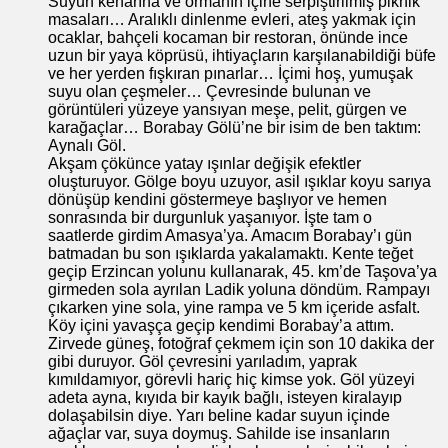
Suyun kenarına ve ormanın içine serpiştirilmiş piknik
masaları… Aralıklı dinlenme evleri, ateş yakmak için
ocaklar, bahçeli kocaman bir restoran, önünde ince
uzun bir yaya köprüsü, ihtiyaçların karşılanabildiği büfe
ve her yerden fışkıran pınarlar… İçimi hoş, yumuşak
suyu olan çeşmeler… Çevresinde bulunan ve
görüntüleri yüzeye yansıyan meşe, pelit, gürgen ve
karağaçlar… Borabay Gölü’ne bir isim de ben taktım:
Aynalı Göl.
Akşam çökünce yatay ışınlar değişik efektler
oluşturuyor. Gölge boyu uzuyor, asil ışıklar koyu sarıya
dönüşüp kendini göstermeye başlıyor ve hemen
sonrasında bir durgunluk yaşanıyor. İşte tam o
saatlerde girdim Amasya’ya. Amacım Borabay’ı gün
batmadan bu son ışıklarda yakalamaktı. Kente teğet
geçip Erzincan yolunu kullanarak, 45. km’de Taşova’ya
girmeden sola ayrılan Ladik yoluna döndüm. Rampayı
çıkarken yine sola, yine rampa ve 5 km içeride asfalt.
Köy içini yavaşça geçip kendimi Borabay’a attım.
Zirvede güneş, fotoğraf çekmem için son 10 dakika der
gibi duruyor. Göl çevresini yarıladım, yaprak
kımıldamıyor, görevli hariç hiç kimse yok. Göl yüzeyi
adeta ayna, kıyıda bir kayık bağlı, isteyen kiralayıp
dolaşabilsin diye. Yarı beline kadar suyun içinde
ağaçlar var, suya doymuş. Sahilde ise insanların