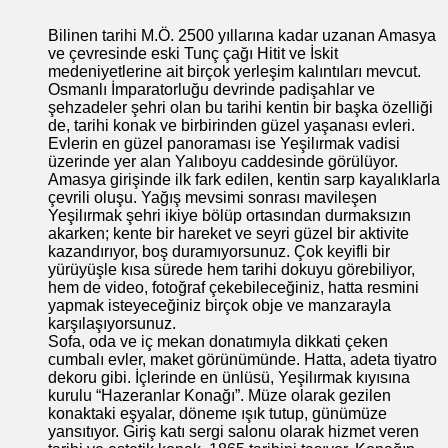
Bilinen tarihi M.Ö. 2500 yıllarına kadar uzanan Amasya
ve çevresinde eski Tunç çağı Hitit ve İskit
medeniyetlerine ait birçok yerleşim kalıntıları mevcut.
Osmanlı İmparatorluğu devrinde padişahlar ve
şehzadeler şehri olan bu tarihi kentin bir başka özelliği
de, tarihi konak ve birbirinden güzel yaşanası evleri.
Evlerin en güzel panoraması ise Yeşilırmak vadisi
üzerinde yer alan Yalıboyu caddesinde görülüyor.
Amasya girişinde ilk fark edilen, kentin sarp kayalıklarla
çevrili oluşu. Yağış mevsimi sonrası mavileşen
Yeşilırmak şehri ikiye bölüp ortasından durmaksızın
akarken; kente bir hareket ve seyri güzel bir aktivite
kazandırıyor, boş duramıyorsunuz. Çok keyifli bir
yürüyüşle kısa sürede hem tarihi dokuyu görebiliyor,
hem de video, fotoğraf çekebileceğiniz, hatta resmini
yapmak isteyeceğiniz birçok obje ve manzarayla
karşılaşıyorsunuz.
Sofa, oda ve iç mekan donatımıyla dikkati çeken
cumbalı evler, maket görünümünde. Hatta, adeta tiyatro
dekoru gibi. İçlerinde en ünlüsü, Yeşilırmak kıyısına
kurulu “Hazeranlar Konağı”. Müze olarak gezilen
konaktaki eşyalar, döneme ışık tutup, günümüze
yansıtıyor. Giriş katı sergi salonu olarak hizmet veren