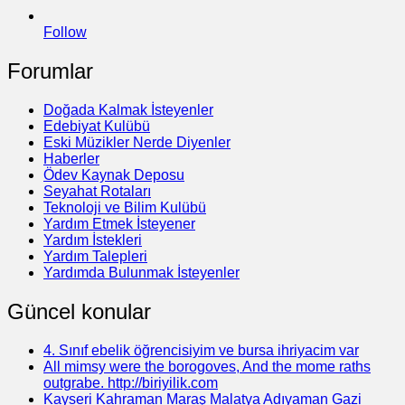
Follow
Forumlar
Doğada Kalmak İsteyenler
Edebiyat Kulübü
Eski Müzikler Nerde Diyenler
Haberler
Ödev Kaynak Deposu
Seyahat Rotaları
Teknoloji ve Bilim Kulübü
Yardım Etmek İsteyener
Yardım İstekleri
Yardım Talepleri
Yardımda Bulunmak İsteyenler
Güncel konular
4. Sınıf ebelik öğrencisiyim ve bursa ihriyacim var
All mimsy were the borogoves, And the mome raths
outgrabe. http://biriyilik.com
Kayseri Kahraman Maraş Malatya Adıyaman Gazi