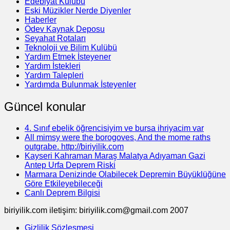
Edebiyat Kulübü
Eski Müzikler Nerde Diyenler
Haberler
Ödev Kaynak Deposu
Seyahat Rotaları
Teknoloji ve Bilim Kulübü
Yardım Etmek İsteyener
Yardım İstekleri
Yardım Talepleri
Yardımda Bulunmak İsteyenler
Güncel konular
4. Sınıf ebelik öğrencisiyim ve bursa ihriyacim var
All mimsy were the borogoves, And the mome raths
outgrabe. http://biriyilik.com
Kayseri Kahraman Maraş Malatya Adıyaman Gazi
Antep Urfa Deprem Riski
Marmara Denizinde Olabilecek Depremin Büyüklüğüne
Göre Etkileyebileceği
Canlı Deprem Bilgisi
biriyilik.com iletişim: biriyilik.com@gmail.com 2007
Gizlilik Sözleşmesi