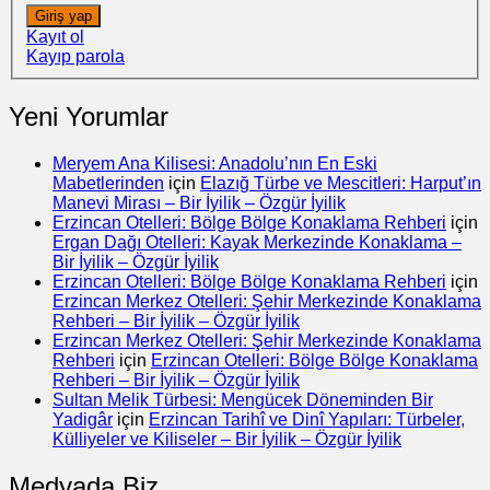
Giriş yap
Kayıt ol
Kayıp parola
Yeni Yorumlar
Meryem Ana Kilisesi: Anadolu’nın En Eski
Mabetlerinden
için
Elazığ Türbe ve Mescitleri: Harput’ın
Manevi Mirası – Bir İyilik – Özgür İyilik
Erzincan Otelleri: Bölge Bölge Konaklama Rehberi
için
Ergan Dağı Otelleri: Kayak Merkezinde Konaklama –
Bir İyilik – Özgür İyilik
Erzincan Otelleri: Bölge Bölge Konaklama Rehberi
için
Erzincan Merkez Otelleri: Şehir Merkezinde Konaklama
Rehberi – Bir İyilik – Özgür İyilik
Erzincan Merkez Otelleri: Şehir Merkezinde Konaklama
Rehberi
için
Erzincan Otelleri: Bölge Bölge Konaklama
Rehberi – Bir İyilik – Özgür İyilik
Sultan Melik Türbesi: Mengücek Döneminden Bir
Yadigâr
için
Erzincan Tarihî ve Dinî Yapıları: Türbeler,
Külliyeler ve Kiliseler – Bir İyilik – Özgür İyilik
Medyada Biz