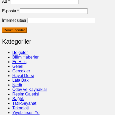
Ad
*
E-posta
*
İnternet sitesi
Kategoriler
Belgeler
Bilim Haberleri
En Hit's
Genel
Gerçekler
Hayat Dersi
Lafa Bak
Nedir
Ödev ve Kaynaklar
Resim Galerisi
Sağlık
Tatil-Seyahat
Teknoloji
Yiyebilirsen Ye