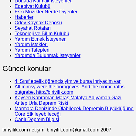
Doğada Kalmak İsteyenler
Edebiyat Kulübü
Eski Müzikler Nerde Diyenler
Haberler
Ödev Kaynak Deposu
Seyahat Rotaları
Teknoloji ve Bilim Kulübü
Yardım Etmek İsteyener
Yardım İstekleri
Yardım Talepleri
Yardımda Bulunmak İsteyenler
Güncel konular
4. Sınıf ebelik öğrencisiyim ve bursa ihriyacim var
All mimsy were the borogoves, And the mome raths
outgrabe. http://biriyilik.com
Kayseri Kahraman Maraş Malatya Adıyaman Gazi
Antep Urfa Deprem Riski
Marmara Denizinde Olabilecek Depremin Büyüklüğüne
Göre Etkileyebileceği
Canlı Deprem Bilgisi
biriyilik.com iletişim: biriyilik.com@gmail.com 2007