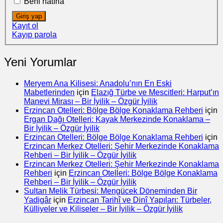
Beni hatırla
Giriş yap
Kayıt ol
Kayıp parola
Yeni Yorumlar
Meryem Ana Kilisesi: Anadolu’nın En Eski
Mabetlerinden
için
Elazığ Türbe ve Mescitleri: Harput’ın
Manevi Mirası – Bir İyilik – Özgür İyilik
Erzincan Otelleri: Bölge Bölge Konaklama Rehberi
için
Ergan Dağı Otelleri: Kayak Merkezinde Konaklama –
Bir İyilik – Özgür İyilik
Erzincan Otelleri: Bölge Bölge Konaklama Rehberi
için
Erzincan Merkez Otelleri: Şehir Merkezinde Konaklama
Rehberi – Bir İyilik – Özgür İyilik
Erzincan Merkez Otelleri: Şehir Merkezinde Konaklama
Rehberi
için
Erzincan Otelleri: Bölge Bölge Konaklama
Rehberi – Bir İyilik – Özgür İyilik
Sultan Melik Türbesi: Mengücek Döneminden Bir
Yadigâr
için
Erzincan Tarihî ve Dinî Yapıları: Türbeler,
Külliyeler ve Kiliseler – Bir İyilik – Özgür İyilik