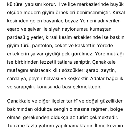
kültürel yapısını korur. İl ve ilçe merkezlerinde büyük
ölçüde modern giyim örnekleri benimsenmiştir. Kırsal
kesimden gelen bayanlar, beyaz Yemenî adı verilen
eşarp ve şalvar ile siyah naylonumsu kumaştan
pardesü giyerler, kırsal kesim erkeklerinde ise baskın
giyim türü, pantolon, ceket ve kaskettir. Yörede
erkeklerin şalvar giydiği pek görülmez. Yöre mutfağı
ise birbirinden lezzetli tatlara sahiptir. Çanakkale
mutfağını anlatacak kilit sözcükler; şarap, zeytin,
sardalya, peynir helvası ve keşkektir. Adalar bağcılık
ve şarapçılık konusunda başı çekmektedir.
Çanakkale ve diğer ilçeler tarihî ve doğal güzellikler
bakımından oldukça zengin olmasına rağmen, bölge
olması gerekenden oldukça az turist çekmektedir.
Turizme fazla yatırım yapılmamaktadır. İl merkezinin