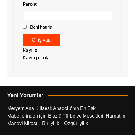
Parola:
Beni hatırla
Giriş yap
Kayıt ol
Kayıp parola
Yeni Yorumlar
Meryem Ana Kilisesi: Anadolu’nın En Eski
Mabetlerinden
için
Elazığ Türbe ve Mescitleri: Harput’ın
Manevi Mirası – Bir İyilik – Özgür İyilik