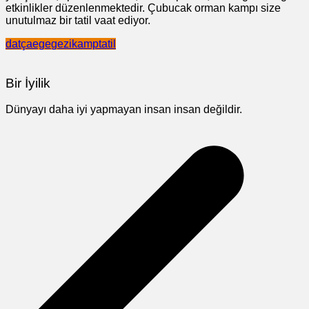
etkinlikler düzenlenmektedir. Çubucak orman kampı size
unutulmaz bir tatil vaat ediyor.
datça
ege
gezi
kamp
tatil
Bir İyilik
Dünyayı daha iyi yapmayan insan insan değildir.
Yazı
gezinmesi