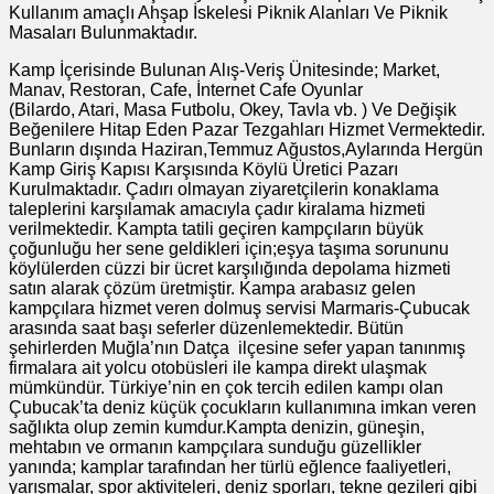
Kullanım amaçlı Ahşap İskelesi Piknik Alanları Ve Piknik
Masaları Bulunmaktadır.
Kamp İçerisinde Bulunan Alış-Veriş Ünitesinde; Market,
Manav, Restoran, Cafe, İnternet Cafe Oyunlar
(Bilardo, Atari, Masa Futbolu, Okey, Tavla vb. ) Ve Değişik
Beğenilere Hitap Eden Pazar Tezgahları Hizmet Vermektedir.
Bunların dışında Haziran,Temmuz Ağustos,Aylarında Hergün
Kamp Giriş Kapısı Karşısında Köylü Üretici Pazarı
Kurulmaktadır. Çadırı olmayan ziyaretçilerin konaklama
taleplerini karşılamak amacıyla çadır kiralama hizmeti
verilmektedir. Kampta tatili geçiren kampçıların büyük
çoğunluğu her sene geldikleri için;eşya taşıma sorununu
köylülerden cüzzi bir ücret karşılığında depolama hizmeti
satın alarak çözüm üretmiştir. Kampa arabasız gelen
kampçılara hizmet veren dolmuş servisi Marmaris-Çubucak
arasında saat başı seferler düzenlemektedir. Bütün
şehirlerden Muğla’nın Datça ilçesine sefer yapan tanınmış
firmalara ait yolcu otobüsleri ile kampa direkt ulaşmak
mümkündür. Türkiye’nin en çok tercih edilen kampı olan
Çubucak’ta deniz küçük çocukların kullanımına imkan veren
sağlıkta olup zemin kumdur.Kampta denizin, güneşin,
mehtabın ve ormanın kampçılara sunduğu güzellikler
yanında; kamplar tarafından her türlü eğlence faaliyetleri,
yarışmalar, spor aktiviteleri, deniz sporları, tekne gezileri gibi