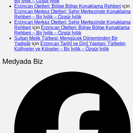
Bir İyilik – Özgür İyilik
Erzincan Otelleri: Bölge Bölge Konaklama Rehberi
için
Erzincan Merkez Otelleri: Şehir Merkezinde Konaklama
Rehberi – Bir İyilik – Özgür İyilik
Erzincan Merkez Otelleri: Şehir Merkezinde Konaklama
Rehberi
için
Erzincan Otelleri: Bölge Bölge Konaklama
Rehberi – Bir İyilik – Özgür İyilik
Sultan Melik Türbesi: Mengücek Döneminden Bir
Yadigâr
için
Erzincan Tarihî ve Dinî Yapıları: Türbeler,
Külliyeler ve Kiliseler – Bir İyilik – Özgür İyilik
Medyada Biz