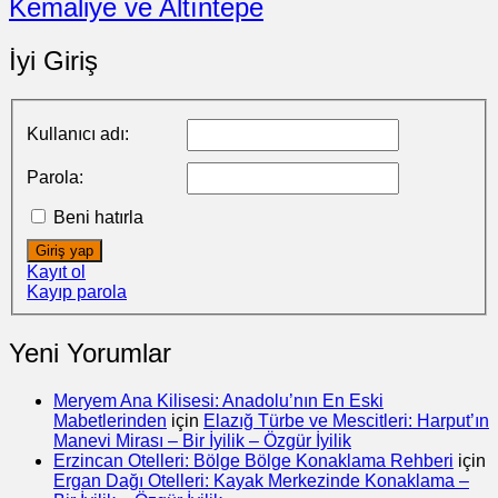
Kemaliye ve Altıntepe
İyi Giriş
Kullanıcı adı:
Parola:
Beni hatırla
Giriş yap
Kayıt ol
Kayıp parola
Yeni Yorumlar
Meryem Ana Kilisesi: Anadolu’nın En Eski
Mabetlerinden
için
Elazığ Türbe ve Mescitleri: Harput’ın
Manevi Mirası – Bir İyilik – Özgür İyilik
Erzincan Otelleri: Bölge Bölge Konaklama Rehberi
için
Ergan Dağı Otelleri: Kayak Merkezinde Konaklama –