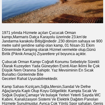
1971 yılında Hizmete açılan Çucucak Orman
kampı,Marmaris Datça Karayolu üzerinde 23.km’de
Jandarma karakolu Bitişiğindedir .230 dönüm sahaya ve 900
metre sahil şeridine sahip olan kamp, 01 Nisan-31 Ekim
Döneminde Kamping olarak Hizmet vermekte olup,Günü
Birlik (Piknik Amaçlı) Ziyaretlere yıl boyunca açıktır.
Çubucak Orman Kampı Coğrafi Konumu Sebebiyle Sürekli
Olarak Kuzeyden Yada Güneyden Esinti Alan İklimi İle Çok
Düşük Nem Oranına Sahiptir. Yaz Mevsiminin En Sıcak
Bunaltıcı Günlerinde Bile
Geceleri Rahat Uyunabilmektedir.
Kamp Sahası Kızılçam,Sığla,Mersin,Sandal Ve Defne
Ağaçlarıyla Kaplı Olup Koyu Gölgeliktir. Kampta Sıcak Ve
Soğuk Duşlar,Çamaşır Ve bulaşık Yerleri Yeterli Sayıda WC
Kabini, Kanalizasyon Sistemi Ve Elektrik Dağıtım Panoları
Hizmete Sunulmuştur. Ayrıca Çok Yönlü Spor sahaları, Geniş