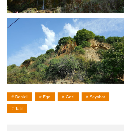
Denizli
Ege
Gezi
Seyahat
Tatil