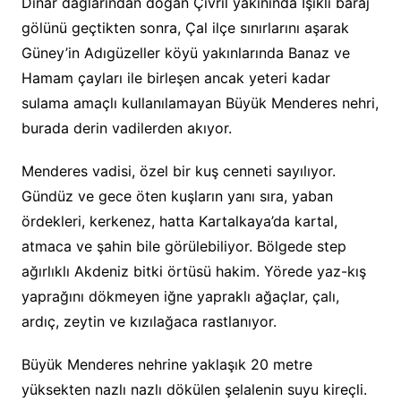
Dinar dağlarından doğan Çivril yakınında Işıklı baraj
gölünü geçtikten sonra, Çal ilçe sınırlarını aşarak
Güney’in Adıgüzeller köyü yakınlarında Banaz ve
Hamam çayları ile birleşen ancak yeteri kadar
sulama amaçlı kullanılamayan Büyük Menderes nehri,
burada derin vadilerden akıyor.
Menderes vadisi, özel bir kuş cenneti sayılıyor.
Gündüz ve gece öten kuşların yanı sıra, yaban
ördekleri, kerkenez, hatta Kartalkaya’da kartal,
atmaca ve şahin bile görülebiliyor. Bölgede step
ağırlıklı Akdeniz bitki örtüsü hakim. Yörede yaz-kış
yaprağını dökmeyen iğne yapraklı ağaçlar, çalı,
ardıç, zeytin ve kızılağaca rastlanıyor.
Büyük Menderes nehrine yaklaşık 20 metre
yüksekten nazlı nazlı dökülen şelalenin suyu kireçli.