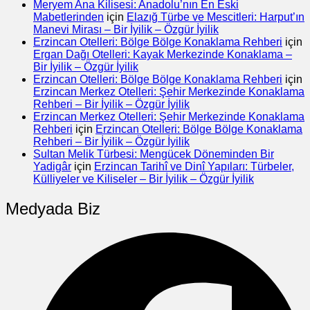
Meryem Ana Kilisesi: Anadolu’nın En Eski
Mabetlerinden
için
Elazığ Türbe ve Mescitleri: Harput’ın
Manevi Mirası – Bir İyilik – Özgür İyilik
Erzincan Otelleri: Bölge Bölge Konaklama Rehberi
için
Ergan Dağı Otelleri: Kayak Merkezinde Konaklama –
Bir İyilik – Özgür İyilik
Erzincan Otelleri: Bölge Bölge Konaklama Rehberi
için
Erzincan Merkez Otelleri: Şehir Merkezinde Konaklama
Rehberi – Bir İyilik – Özgür İyilik
Erzincan Merkez Otelleri: Şehir Merkezinde Konaklama
Rehberi
için
Erzincan Otelleri: Bölge Bölge Konaklama
Rehberi – Bir İyilik – Özgür İyilik
Sultan Melik Türbesi: Mengücek Döneminden Bir
Yadigâr
için
Erzincan Tarihî ve Dinî Yapıları: Türbeler,
Külliyeler ve Kiliseler – Bir İyilik – Özgür İyilik
Medyada Biz