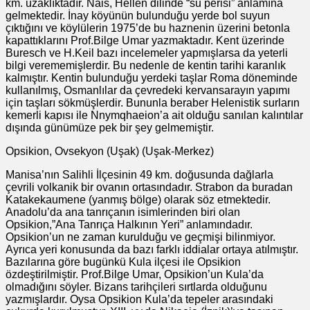
km. uzaklıktadır. Nais, Hellen dilinde “su perisi” anlamına
gelmektedir. İnay köyünün bulunduğu yerde bol suyun
çıktığını ve köylülerin 1975’de bu haznenin üzerini betonla
kapattıklarını Prof.Bilge Umar yazmaktadır. Kent üzerinde
Buresch ve H.Keil bazı incelemeler yapmışlarsa da yeterli
bilgi verememişlerdir. Bu nedenle de kentin tarihi karanlık
kalmıştır. Kentin bulunduğu yerdeki taşlar Roma döneminde
kullanılmış, Osmanlılar da çevredeki kervansarayın yapımı
için taşları sökmüşlerdir. Bununla beraber Helenistik surların
kemerli kapısı ile Nnymqhaeion’a ait olduğu sanılan kalıntılar
dışında günümüze pek bir şey gelmemiştir.
Opsikion, Ovsekyon (Uşak) (Uşak-Merkez)
Manisa’nın Salihli İlçesinin 49 km. doğusunda dağlarla
çevrili volkanik bir ovanın ortasındadır. Strabon da buradan
Katakekaumene (yanmış bölge) olarak söz etmektedir.
Anadolu’da ana tanrıçanın isimlerinden biri olan
Opsikion,”Ana Tanrıça Halkının Yeri” anlamındadır.
Opsikion’un ne zaman kurulduğu ve geçmişi bilinmiyor.
Ayrıca yeri konusunda da bazı farklı iddialar ortaya atılmıştır.
Bazılarına göre bugünkü Kula ilçesi ile Opsikion
özdeştirilmiştir. Prof.Bilge Umar, Opsikion’un Kula’da
olmadığını söyler. Bizans tarihçileri sırtlarda olduğunu
yazmışlardır. Oysa Opsikion Kula’da tepeler arasındaki