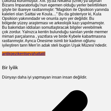
çukurda kurulmuştur. XIII. yy.da Nikaeia (İznik)’ya taşınan
Bizans İmparatorluğu’nun egemen olduğu yerler belirtilirken
şöyle bir ibareye rastlanmıştır: “Magidon ile Opsikion yanında
kaleleri olan Saittai ve Koula…” Bu da gösteriyor ki, Kula
Opsikion yakınındadır ve onunla aynı yer değildir. Bu
bölgede yüzey araştırması ve arkeolojik kazı yapılmamıştır.
Bu bakımdan iddiaları somutlaştıracak bilgiler verebilmek
çok zordur. Yalnızca kentin bulunduğu sanılan yerde mermer
mimari parçalarına , yazıtlara ve birde Kybele kabartmasına
rastlanmıştır. Ayrıca Onesime isimli bir kadının oğlunu
iyileştiren tanrı Men’in adak steli bugün Uşak Müzesi’ndedir.
antik
gezi
kent
seyahat
tatil
Bir İyilik
Dünyayı daha iyi yapmayan insan insan değildir.
Yazı
gezinmesi