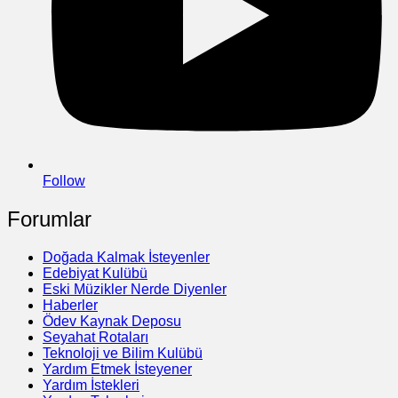
Follow
Forumlar
Doğada Kalmak İsteyenler
Edebiyat Kulübü
Eski Müzikler Nerde Diyenler
Haberler
Ödev Kaynak Deposu
Seyahat Rotaları
Teknoloji ve Bilim Kulübü
Yardım Etmek İsteyener
Yardım İstekleri