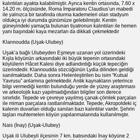
kalıntıları ayakta kalabilmiştir. Ayrıca kentin ortasında, 7.60 x
14.20 m. ölçüsünde, Roma İmparatoru Claudius’un mabedi
ile yalnızca bir tarafında oturma kademeleri olan stadyum
oldukça iyi durumda günümüze gelebilmiştir. Kentin
güneyindeki yamaçta bulunan tiyatronun kalıntıları ile hemen
yanı başındaki kaya mezarları da dikkati çekmektedir
Klannoudda (Uşak-Ulubey)
Uşak’a bağlı Ulubeyden Eşmeye uzanan yol üzerindeki
Kışla köyünün arkasındaki iki büyük tepenin ortasındaki
köylülerin Hâcet Kalesi diye adlandırdığı küçük tepeciğin
üzerindedir. Klannoudda sözcüğünün Lydia dilinden geldiği
sanılmaktadır. Daha sonra Helenleştirilen bu isim “Kutsal
Yavrusu” anlamına gelmektedir. Antik kaynakların yeterince
bilgi vermediği kentin bulunduğu yerde de yüzey araştırması
ve arkeolojik kazı yapılmadığından bilgiler son derece
sınırlıdır. Tepede ve çevreye yayılmış çanak-çömlek parçaları
ile mimarı parçalara rastlanılmaktadır. Tepede, Akropoldeki iç
kalenin duvarları olduğu sanılan bazı kalıntılar vardır. Şehrin
taşları muhtemelen köyün yapılanmalarında kullanılmıştır.
Nais (İnay) (Uşak-Ulubey)
Uşak ili Ulubeyli ilçesinin 7 km. batısındaki İnay köyüne 2