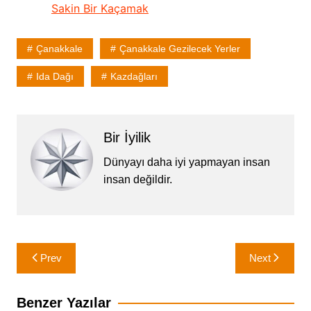
Sakin Bir Kaçamak
Çanakkale
Çanakkale Gezilecek Yerler
Ida Dağı
Kazdağları
Bir İyilik
Dünyayı daha iyi yapmayan insan
insan değildir.
Yazı
Prev
Next
gezinmesi
Benzer Yazılar