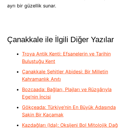
ayrı bir güzellik sunar.
Çanakkale ile İlgili Diğer Yazılar
Troya Antik Kenti: Efsanelerin ve Tarihin
Buluştuğu Kent
Çanakkale Şehitler Abidesi: Bir Milletin
Kahramanlık Anıtı
Bozcaada: Bağları, Plajları ve Rüzgârıyla
Ege’nin İncisi
Gökçeada: Türkiye’nin En Büyük Adasında
Sakin Bir Kaçamak
Kazdağları (Ida): Oksijeni Bol Mitolojik Dağ