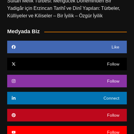
Sultan Melik Türbesi: Mengücek Döneminden Bir
Yadigâr
için
Erzincan Tarihî ve Dinî Yapıları: Türbeler,
Külliyeler ve Kiliseler – Bir İyilik – Özgür İyilik
Medyada Biz
Like
Follow
Follow
Connect
Follow
Follow