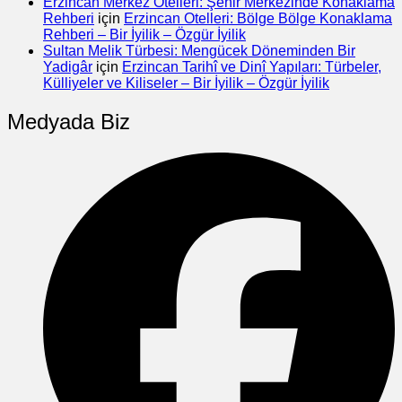
Erzincan Merkez Otelleri: Şehir Merkezinde Konaklama
Rehberi
için
Erzincan Otelleri: Bölge Bölge Konaklama
Rehberi – Bir İyilik – Özgür İyilik
Sultan Melik Türbesi: Mengücek Döneminden Bir
Yadigâr
için
Erzincan Tarihî ve Dinî Yapıları: Türbeler,
Külliyeler ve Kiliseler – Bir İyilik – Özgür İyilik
Medyada Biz