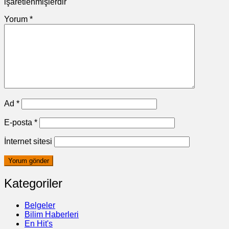
işaretlenmişlerdir
Yorum
*
Ad
*
E-posta
*
İnternet sitesi
Kategoriler
Belgeler
Bilim Haberleri
En Hit's