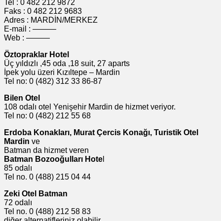
Tel : 0 482 212 9872
Faks : 0 482 212 9683
Adres : MARDİN/MERKEZ
E-mail : ———
Web : ———
Öztopraklar Hotel
Üç yıldızlı ,45 oda ,18 suit, 27 aparts
İpek yolu üzeri Kızıltepe – Mardin
Tel no: 0 (482) 312 33 86-87
Bilen Otel
108 odalı otel Yenişehir Mardin de hizmet veriyor.
Tel no: 0 (482) 212 55 68
Erdoba Konakları, Murat Çercis Konağı, Turistik Otel
Mardin
ve
Batman da hizmet veren
Batman Bozooğulları Hote
l
85 odalı
Tel no. 0 (488) 215 04 44
Zeki Otel Batman
72 odalı
Tel no. 0 (488) 212 58 83
diğer alternatifleriniz olabilir.