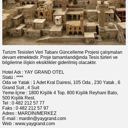
Turizm Tesisleri Veri Tabanı Güncelleme Projesi çalışmaları
devam etmektedir. Proje tamamlandığında Tesis türleri ve
bilgilerine ilişkin eksiklikler giderilmiş olacaktır.
Hotel Adı : YAY GRAND OTEL
Statü : ****
Oda ve Yatak : 1 Adet Kral Dairesi, 105 Oda , 230 Yatak , 6
Grand Suit , 4 Suit
Yeme-İçme : 1800 Kişilik 4 Top. 800 Kişilik Reyhani Balo,
500 Kişilik Rest.
Tel : 0 482 212 57 77
Faks : 0 482 212 57 97
Adres : MARDİN/MERKEZ
E-mail : mardin@yaygrand.com
Web : www.yaygrand.com