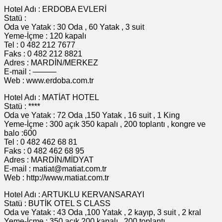
Hotel Adı : ERDOBA EVLERİ
Statü :
Oda ve Yatak : 30 Oda , 60 Yatak , 3 suit
Yeme-İçme : 120 kapalı
Tel : 0 482 212 7677
Faks : 0 482 212 8821
Adres : MARDİN/MERKEZ
E-mail : ———
Web : www.erdoba.com.tr
Hotel Adı : MATİAT HOTEL
Statü : ****
Oda ve Yatak : 72 Oda ,150 Yatak , 16 suit , 1 King
Yeme-İçme : 300 açık 350 kapalı , 200 toplantı , kongre ve
balo :600
Tel : 0 482 462 68 81
Faks : 0 482 462 68 95
Adres : MARDİN/MİDYAT
E-mail : matiat@matiat.com.tr
Web : http://www.matiat.com.tr
Hotel Adı : ARTUKLU KERVANSARAYI
Statü : BUTİK OTEL S CLASS
Oda ve Yatak : 43 Oda ,100 Yatak , 2 kayıp, 3 suit , 2 kral
Yeme-İçme : 350 açık 200 kapalı , 200 toplantı