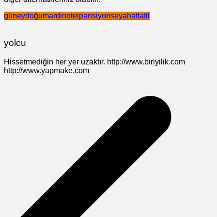
güneydoğu
mardin
otel
pansiyon
seyahat
tatil
yolcu
Hissetmediğin her yer uzaktır. http://www.biriyilik.com
http://www.yapmake.com
Yazı
gezinmesi