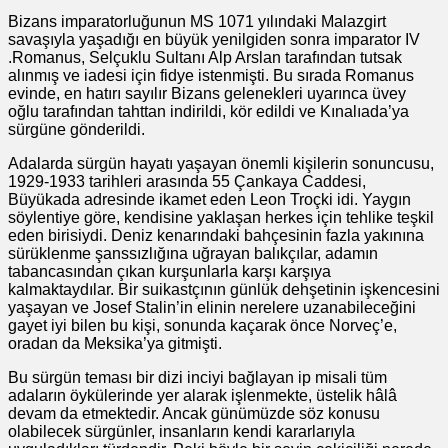
Bizans imparatorluğunun MS 1071 yılındaki Malazgirt
savaşıyla yaşadığı en büyük yenilgiden sonra imparator IV
.Romanus, Selçuklu Sultanı Alp Arslan tarafından tutsak
alınmış ve iadesi için fidye istenmişti. Bu sırada Romanus
evinde, en hatırı sayılır Bizans gelenekleri uyarınca üvey
oğlu tarafından tahttan indirildi, kör edildi ve Kınalıada’ya
sürgüne gönderildi.
Adalarda sürgün hayatı yaşayan önemli kişilerin sonuncusu,
1929-1933 tarihleri arasında 55 Çankaya Caddesi,
Büyükada adresinde ikamet eden Leon Troçki idi. Yaygın
söylentiye göre, kendisine yaklaşan herkes için tehlike teşkil
eden birisiydi. Deniz kenarındaki bahçesinin fazla yakınına
sürüklenme şanssızlığına uğrayan balıkçılar, adamın
tabancasından çıkan kurşunlarla karşı karşıya
kalmaktaydılar. Bir suikastçının günlük dehşetinin işkencesini
yaşayan ve Josef Stalin’in elinin nerelere uzanabileceğini
gayet iyi bilen bu kişi, sonunda kaçarak önce Norveç’e,
oradan da Meksika’ya gitmişti.
Bu sürgün teması bir dizi inciyi bağlayan ip misali tüm
adaların öykülerinde yer alarak işlenmekte, üstelik hâlâ
devam da etmektedir. Ancak günümüzde söz konusu
olabilecek sürgünler, insanların kendi kararlarıyla