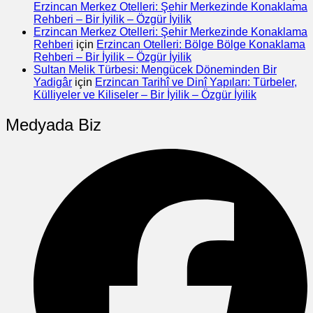
Erzincan Merkez Otelleri: Şehir Merkezinde Konaklama
Rehberi – Bir İyilik – Özgür İyilik
Erzincan Merkez Otelleri: Şehir Merkezinde Konaklama
Rehberi
için
Erzincan Otelleri: Bölge Bölge Konaklama
Rehberi – Bir İyilik – Özgür İyilik
Sultan Melik Türbesi: Mengücek Döneminden Bir
Yadigâr
için
Erzincan Tarihî ve Dinî Yapıları: Türbeler,
Külliyeler ve Kiliseler – Bir İyilik – Özgür İyilik
Medyada Biz