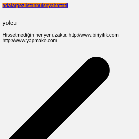
adalar
gezi
istanbul
seyahat
tatil
yolcu
Hissetmediğin her yer uzaktır. http://www.biriyilik.com
http://www.yapmake.com
Yazı
gezinmesi