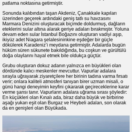
patlama noktasına getirmiştir.
Sonunda kalıbından taşan Akdeniz, Çanakkale kapıları
üzerinden geçerek ardındaki geniş tatlı su havzasını
Marmara Denizini oluşturacak biçimde doldurmuş, dağların
eteklerini sular altına alarak geriye adaları bırakmıştır. Yoluna
devam eden sular İstanbul Boğazını oluşturan vadiyi aşıp,
ikiyüz adet Niagara şelalesininkine eşdeğer bir güçle
dökülerek Karadeniz’i meydana getirmiştir. Adalarda bugün
hüküm süren sükunete bakıldığında, bu coşkun ve gürültülü
doğa olaylarını hayal etmek bile oldukça güçtür.
Grubu oluşturan dokuz adanın yalnızca en büyükleri olan
dördünde kalıcı meskenler mevcuttur. Vapurlar adalara
sırayla uğrayarak ziyaretçilere her birinin tadına varma fırsatı
verir; onlara kaliteli atmosferi tanıyan birer uzman misali, o
günü hangi deneyimin keyfini çıkararak geçireceklerine karar
verme şansı tanır. Vapurların adalara uğrama sırası şöyledir:
En küçükleri olan Kınalı ada, biraz daha büyük ve birbirine
aşağı yukarı eşit olan Burgaz ve Heybeli adaları, son olarak
da en genişleri olan Büyükada.