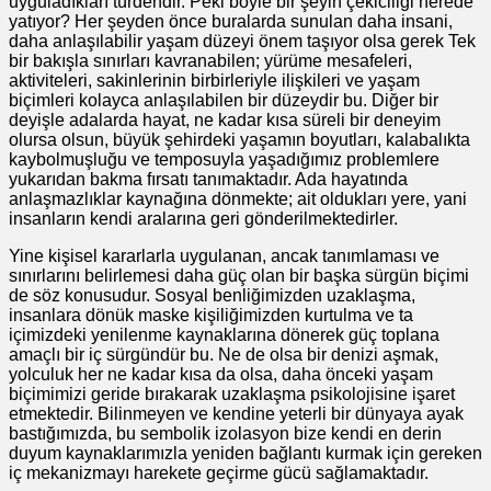
uyguladıkları türdendir. Peki böyle bir şeyin çekiciliği nerede
yatıyor? Her şeyden önce buralarda sunulan daha insani,
daha anlaşılabilir yaşam düzeyi önem taşıyor olsa gerek Tek
bir bakışla sınırları kavranabilen; yürüme mesafeleri,
aktiviteleri, sakinlerinin birbirleriyle ilişkileri ve yaşam
biçimleri kolayca anlaşılabilen bir düzeydir bu. Diğer bir
deyişle adalarda hayat, ne kadar kısa süreli bir deneyim
olursa olsun, büyük şehirdeki yaşamın boyutları, kalabalıkta
kaybolmuşluğu ve temposuyla yaşadığımız problemlere
yukarıdan bakma fırsatı tanımaktadır. Ada hayatında
anlaşmazlıklar kaynağına dönmekte; ait oldukları yere, yani
insanların kendi aralarına geri gönderilmektedirler.
Yine kişisel kararlarla uygulanan, ancak tanımlaması ve
sınırlarını belirlemesi daha güç olan bir başka sürgün biçimi
de söz konusudur. Sosyal benliğimizden uzaklaşma,
insanlara dönük maske kişiliğimizden kurtulma ve ta
içimizdeki yenilenme kaynaklarına dönerek güç toplana
amaçlı bir iç sürgündür bu. Ne de olsa bir denizi aşmak,
yolculuk her ne kadar kısa da olsa, daha önceki yaşam
biçimimizi geride bırakarak uzaklaşma psikolojisine işaret
etmektedir. Bilinmeyen ve kendine yeterli bir dünyaya ayak
bastığımızda, bu sembolik izolasyon bize kendi en derin
duyum kaynaklarımızla yeniden bağlantı kurmak için gereken
iç mekanizmayı harekete geçirme gücü sağlamaktadır.