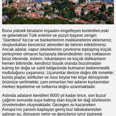
Buna yüksek binaların inşaatını engelleyen kontrolleri,eski
ve geleneksel Türk evlerini ve yüzyıl başının zengin
‘Stamboul’ tüccar ve bankerlerinin malikanelerini eklerseniz,
oluşturdukları benzersiz atmosferi de tahmin edebilirsiniz.
Ancak adalar, vapur iskelelerinin çevresine toplaşmış küçük
yerleşimler olmanın fazlasıyla ötesindedirler. iniş noktasının
biraz ötesinde, evlerin, lokantaların ve küçük dükkanların
hemen bitiminde, kendinizi büyük oranda bozulmadan
kalmış bir doğa ve sahil bölgesinde bulmanın beklenmedik
mutluluğunu yaşarsınız. Uçurumlar denize doğru dik inmekte;
kumlu plajlar, körfezler ve ıssız koylar her köşe dönüşünde
önünüze serilmekte; çam ormanları her adanın kıyılarından
merkez tepelerine ve sırtlarına doğru uzanmaktadır.
Aslında adaların kendileri 8000 yıl kadar önce, son buzul
çağının sonunda suya batmış olan küçük bir dağ silsilesinin
zirvelerinden oluşmaktadır. Gezegen ısı kazanırken
Avrupa’nın yarısını kaplayan geniş buz tabakalarından
salınan su, dünyanın nehir ve denizlerini iyice şişirerek