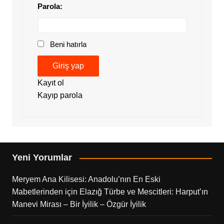
Parola:
Beni hatırla
Giriş yap
Kayıt ol
Kayıp parola
Yeni Yorumlar
Meryem Ana Kilisesi: Anadolu’nın En Eski
Mabetlerinden
için
Elazığ Türbe ve Mescitleri: Harput’ın
Manevi Mirası – Bir İyilik – Özgür İyilik