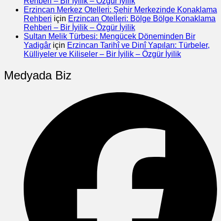
Rehberi – Bir İyilik – Özgür İyilik
Erzincan Merkez Otelleri: Şehir Merkezinde Konaklama
Rehberi
için
Erzincan Otelleri: Bölge Bölge Konaklama
Rehberi – Bir İyilik – Özgür İyilik
Sultan Melik Türbesi: Mengücek Döneminden Bir
Yadigâr
için
Erzincan Tarihî ve Dinî Yapıları: Türbeler,
Külliyeler ve Kiliseler – Bir İyilik – Özgür İyilik
Medyada Biz