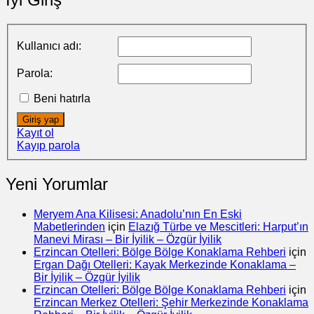
Kullanıcı adı:
Parola:
Beni hatırla
Giriş yap
Kayıt ol
Kayıp parola
Yeni Yorumlar
Meryem Ana Kilisesi: Anadolu’nın En Eski
Mabetlerinden
için
Elazığ Türbe ve Mescitleri: Harput’ın
Manevi Mirası – Bir İyilik – Özgür İyilik
Erzincan Otelleri: Bölge Bölge Konaklama Rehberi
için
Ergan Dağı Otelleri: Kayak Merkezinde Konaklama –
Bir İyilik – Özgür İyilik
Erzincan Otelleri: Bölge Bölge Konaklama Rehberi
için
Erzincan Merkez Otelleri: Şehir Merkezinde Konaklama