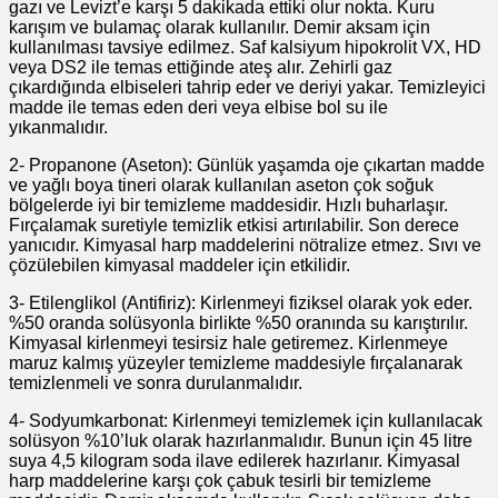
gazı ve Levizt’e karşı 5 dakikada ettiki olur nokta. Kuru
karışım ve bulamaç olarak kullanılır. Demir aksam için
kullanılması tavsiye edilmez. Saf kalsiyum hipokrolit VX, HD
veya DS2 ile temas ettiğinde ateş alır. Zehirli gaz
çıkardığında elbiseleri tahrip eder ve deriyi yakar. Temizleyici
madde ile temas eden deri veya elbise bol su ile
yıkanmalıdır.
2- Propanone (Aseton): Günlük yaşamda oje çıkartan madde
ve yağlı boya tineri olarak kullanılan aseton çok soğuk
bölgelerde iyi bir temizleme maddesidir. Hızlı buharlaşır.
Fırçalamak suretiyle temizlik etkisi artırılabilir. Son derece
yanıcıdır. Kimyasal harp maddelerini nötralize etmez. Sıvı ve
çözülebilen kimyasal maddeler için etkilidir.
3- Etilenglikol (Antifiriz): Kirlenmeyi fiziksel olarak yok eder.
%50 oranda solüsyonla birlikte %50 oranında su karıştırılır.
Kimyasal kirlenmeyi tesirsiz hale getiremez. Kirlenmeye
maruz kalmış yüzeyler temizleme maddesiyle fırçalanarak
temizlenmeli ve sonra durulanmalıdır.
4- Sodyumkarbonat: Kirlenmeyi temizlemek için kullanılacak
solüsyon %10’luk olarak hazırlanmalıdır. Bunun için 45 litre
suya 4,5 kilogram soda ilave edilerek hazırlanır. Kimyasal
harp maddelerine karşı çok çabuk tesirli bir temizleme