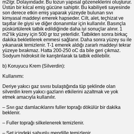
m2/gr. Dolayındadır. Bu tozun yapısal gözeneklerini oluşturur.
Üstün bir kılcal emiş gücüne sahiptir. Bu kabiliyeti sayesinde
son derece etkin emiş yaparak yüzeyde bulunan sıvı
kimyasal maddeyi emerek hapseder. Cilt, alet, teçhizat ve
taşıtlar ile giysi ve diğer donanımlar için kullanılır. Basınçla
püskürtülerek tatbik edildiğinde daha iyi sonuçlar alınır. 1
m2’lik yüzey için 500 gr toz yeterlidir. Tatbikten sonra birkaç
dakika bekletilerek emmesi sağlanır. Daha sonra yüzey su ile
yıkanarak temizlenir. T-1 emerek aldığı zararlı maddeyi tekrar
yüzeye bırakmaz. Hatta 200-250 oC da bile geri çıkmaz.
Sodyum hidroksit ile karıştırılarak ta tatbik edilebilir.
b) Koruyucu Krem (Silverdin):
Kullanımı:
Deriye yakıcı gaz sıvısı bulaştığında tüp şeklinde olan
silverdin krem yakıcı gazların etkilerini azaltmak ve yok
etmek amacıyla kullanılır.
– Sıvı gaz damlacıklarını fuller toprağı dökülür bir dakika
beklenir.
– Fuller toprağı silkelenerek temizlenir.
– Set içindeki sabunlu mendille temizlenir.