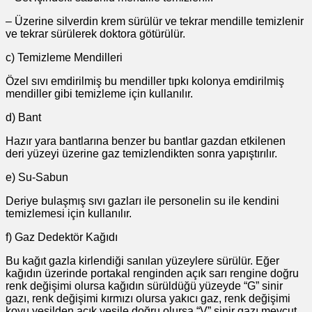
– Üzerine silverdin krem sürülür ve tekrar mendille temizlenir
ve tekrar sürülerek doktora götürülür.
c) Temizleme Mendilleri
Özel sıvı emdirilmiş bu mendiller tıpkı kolonya emdirilmiş
mendiller gibi temizleme için kullanılır.
d) Bant
Hazır yara bantlarına benzer bu bantlar gazdan etkilenen
deri yüzeyi üzerine gaz temizlendikten sonra yapıştırılır.
e) Su-Sabun
Deriye bulaşmış sıvı gazları ile personelin su ile kendini
temizlemesi için kullanılır.
f) Gaz Dedektör Kağıdı
Bu kağıt gazla kirlendiği sanılan yüzeylere sürülür. Eğer
kağıdın üzerinde portakal renginden açık sarı rengine doğru
renk değişimi olursa kağıdın sürüldüğü yüzeyde “G” sinir
gazı, renk değişimi kırmızı olursa yakıcı gaz, renk değişimi
koyu yeşilden açık yeşile doğru olursa “V” sinir gazı mevcut