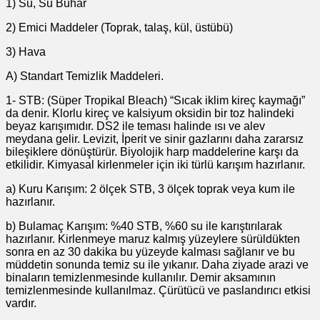
1) Su, Su Buhar
2) Emici Maddeler (Toprak, talaş, kül, üstübü)
3) Hava
A) Standart Temizlik Maddeleri.
1- STB: (Süper Tropikal Bleach) “Sıcak iklim kireç kaymağı”
da denir. Klorlu kireç ve kalsiyum oksidin bir toz halindeki
beyaz karışımıdır. DS2 ile teması halinde ısı ve alev
meydana gelir. Levizit, İperit ve sinir gazlarını daha zararsız
bileşiklere dönüştürür. Biyolojik harp maddelerine karşı da
etkilidir. Kimyasal kirlenmeler için iki türlü karışım hazırlanır.
a) Kuru Karışım: 2 ölçek STB, 3 ölçek toprak veya kum ile
hazırlanır.
b) Bulamaç Karışım: %40 STB, %60 su ile karıştırılarak
hazırlanır. Kirlenmeye maruz kalmış yüzeylere sürüldükten
sonra en az 30 dakika bu yüzeyde kalması sağlanır ve bu
müddetin sonunda temiz su ile yıkanır. Daha ziyade arazi ve
binaların temizlenmesinde kullanılır. Demir aksamının
temizlenmesinde kullanılmaz. Çürütücü ve paslandırıcı etkisi
vardır.