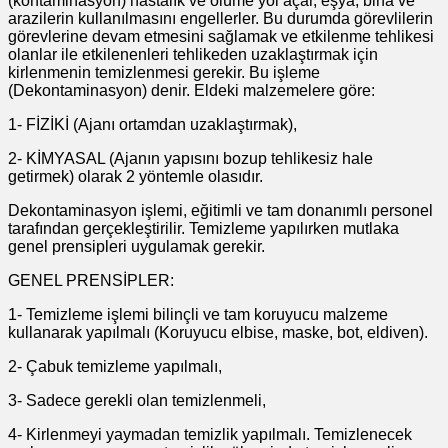
(kontaminasyon) hastalık ve ölüme yol açar, eşya, bina ve
arazilerin kullanılmasını engellerler. Bu durumda görevlilerin
görevlerine devam etmesini sağlamak ve etkilenme tehlikesi
olanlar ile etkilenenleri tehlikeden uzaklaştırmak için
kirlenmenin temizlenmesi gerekir. Bu işleme
(Dekontaminasyon) denir. Eldeki malzemelere göre:
1- FİZİKİ (Ajanı ortamdan uzaklaştırmak),
2- KİMYASAL (Ajanın yapısını bozup tehlikesiz hale
getirmek) olarak 2 yöntemle olasıdır.
Dekontaminasyon işlemi, eğitimli ve tam donanımlı personel
tarafından gerçekleştirilir. Temizleme yapılırken mutlaka
genel prensipleri uygulamak gerekir.
GENEL PRENSİPLER:
1- Temizleme işlemi bilinçli ve tam koruyucu malzeme
kullanarak yapılmalı (Koruyucu elbise, maske, bot, eldiven).
2- Çabuk temizleme yapılmalı,
3- Sadece gerekli olan temizlenmeli,
4- Kirlenmeyi yaymadan temizlik yapılmalı. Temizlenecek