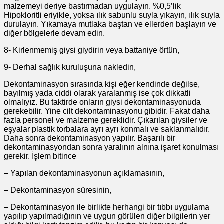
malzemeyi deriye bastırmadan uygulayın. %0,5’lik
Hipokloritli eriyikle, yoksa ılık sabunlu suyla yıkayın, ılık suyla
durulayın. Yıkamaya mutlaka baştan ve ellerden başlayın ve
diğer bölgelerle devam edin.
8- Kirlenmemiş giysi giydirin veya battaniye örtün,
9- Derhal sağlık kuruluşuna nakledin,
Dekontaminasyon sırasında kişi eğer kendinde değilse,
bayılmış yada ciddi olarak yaralanmış ise çok dikkatli
olmalıyız. Bu taktirde onların giysi dekontaminasyonuda
gerekebilir. Yine cilt dekontaminasyonu gibidir. Fakat daha
fazla personel ve malzeme gereklidir. Çıkarılan giysiler ve
eşyalar plastik torbalara ayrı ayrı konmalı ve saklanmalıdır.
Daha sonra dekontaminasyon yapılır. Başarılı bir
dekontaminasyondan sonra yaralının alnına işaret konulması
gerekir. İşlem bitince
– Yapılan dekontaminasyonun açıklamasının,
– Dekontaminasyon süresinin,
– Dekontaminasyon ile birlikte herhangi bir tıbbı uygulama
yapılıp yapılmadığının ve uygun görülen diğer bilgilerin yer