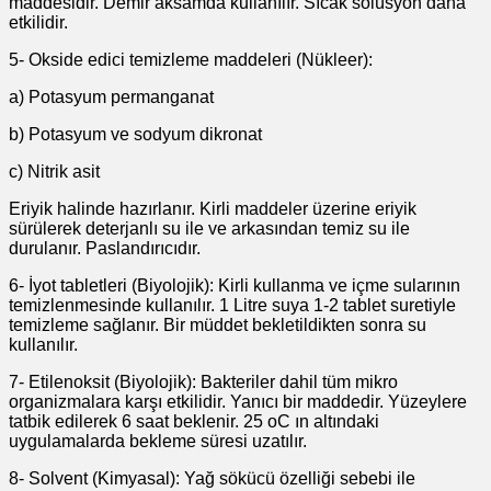
maddesidir. Demir aksamda kullanılır. Sıcak solüsyon daha
etkilidir.
5- Okside edici temizleme maddeleri (Nükleer):
a) Potasyum permanganat
b) Potasyum ve sodyum dikronat
c) Nitrik asit
Eriyik halinde hazırlanır. Kirli maddeler üzerine eriyik
sürülerek deterjanlı su ile ve arkasından temiz su ile
durulanır. Paslandırıcıdır.
6- İyot tabletleri (Biyolojik): Kirli kullanma ve içme sularının
temizlenmesinde kullanılır. 1 Litre suya 1-2 tablet suretiyle
temizleme sağlanır. Bir müddet bekletildikten sonra su
kullanılır.
7- Etilenoksit (Biyolojik): Bakteriler dahil tüm mikro
organizmalara karşı etkilidir. Yanıcı bir maddedir. Yüzeylere
tatbik edilerek 6 saat beklenir. 25 oC ın altındaki
uygulamalarda bekleme süresi uzatılır.
8- Solvent (Kimyasal): Yağ sökücü özelliği sebebi ile