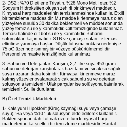
2- DS2 : %70 Dietilene Triyatin, %28 Mono Metil eter, %2
Sodyum Hidroksitten oluşan zehirli bir kimyevi maddedir.
Kimyasal harp maddelerinin temizlenmesinde kullanılır. Etkili
bir temizleme maddesidir. Mu madde kirlenmeye maruz olan
yüzeylere sürülüp 30 dakika beklenmeli ve müddet sonunda
yüzey temiz su ile yıkanmalıdır. Cilt temizliğinde kullanılmaz.
Teması halinde cilt bol su ile yıkanmalıdır. Buharını
solumaktan kaçınmalıdır. STB ve çamaşır suları ile temas
ettirilirse yanmaya başlar. Düşük tutuşma noktası nedeniyle
75 oC üzerinde ısınmış bir yüzeye püskürtülmemelidir.
Personel ve maske temizliğinde kullanılmaz.
3- Sabun ve Deterjanlar: Karışım; 3,7 litre suya 453 gram
sabun ve deterjan karıştırılarak hazırlanır ve sıcak su soğuk
suya nazaran daha tesirlidir. Kimyasal kirlenmeye maruz
kalmış yüzeyler ovalanarak sıcak sabunlu su ve deterjanlı
solüsyonla temizlenir. Ufak parçalar ise solüsyona batırılarak
temizlenir. Su ile durulanır.
B) Özel Temizlik Maddeleri:
1- Kalsiyum Hipoklorit (Kireç kaymağı suyu veya çamaşır
suyu): %5 veya %10 ‘luk solüsyon elde edilerek kullanılır.
Bakteri sporları dahil olmak üzere tüm kimyasal harp
maddelerine karşı etkili bir temizleme maddesidir. Hardal