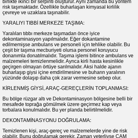
birlikte ikinci bir serpinti oluşturur. Aynı zamanda bu yöntem
risk taşımaktadır. Özellikle buharlaşan kimyasal kirlilik
çevreye ve uzaklara taşınabilir.
YARALIYI TIBBİ MERKEZE TAŞIMA:
Yaralıları tıbbı merkeze taşımadan önce iyice
dekontaminasyon yapılmalıdır. Eğer dokantamine
edilmemişse ambulans ve personeli için tehlike olabilir. Bu
çeşit bir taşıma mecburiyeti olursa personel koruyucu
donanımla donatılmalıdır. Taşıma işlemi bitince ambulans ve
malzemeleri temizlenmelidir. Ayrıca kirli hasta kesinlikle
geçirgen olmayan örtüye sarılmalıdır. Aksi halde ajanın
buharlaşıp giysi içine emdirilmesine ve buharın yaralının
yüzünde dolaşıp daha çok zarar vermesine sebep olur.
KİRLENMİŞ GİYSİ, ARAÇ-GEREÇLERİN TOPLANMASI:
Bu bölge rüzgar altı ve Dekontaminasyon bölgesine belli bir
mesafede toprağa gömülmek üzere geçirmez kap veya
torbalara konulmalıdır. Bu yer planda belirtilmelidir.
DEKONTAMİNASYONU DOĞRULAMA:
Temizlenen kişi, araç-gereç ve malzemelerde yine de risk
olabilir. Bunu doğrulamak gerekir. Zaman yeterliyse CAM