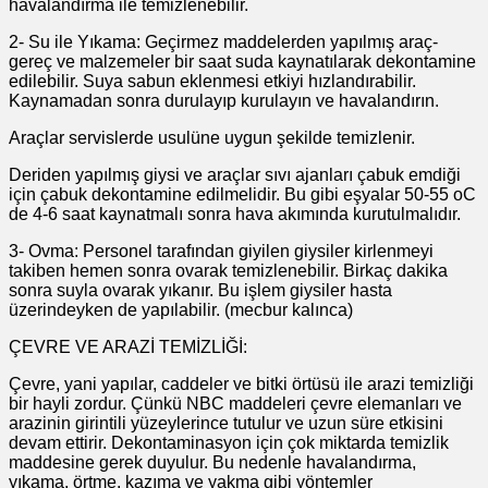
havalandırma ile temizlenebilir.
2- Su ile Yıkama: Geçirmez maddelerden yapılmış araç-
gereç ve malzemeler bir saat suda kaynatılarak dekontamine
edilebilir. Suya sabun eklenmesi etkiyi hızlandırabilir.
Kaynamadan sonra durulayıp kurulayın ve havalandırın.
Araçlar servislerde usulüne uygun şekilde temizlenir.
Deriden yapılmış giysi ve araçlar sıvı ajanları çabuk emdiği
için çabuk dekontamine edilmelidir. Bu gibi eşyalar 50-55 oC
de 4-6 saat kaynatmalı sonra hava akımında kurutulmalıdır.
3- Ovma: Personel tarafından giyilen giysiler kirlenmeyi
takiben hemen sonra ovarak temizlenebilir. Birkaç dakika
sonra suyla ovarak yıkanır. Bu işlem giysiler hasta
üzerindeyken de yapılabilir. (mecbur kalınca)
ÇEVRE VE ARAZİ TEMİZLİĞİ:
Çevre, yani yapılar, caddeler ve bitki örtüsü ile arazi temizliği
bir hayli zordur. Çünkü NBC maddeleri çevre elemanları ve
arazinin girintili yüzeylerince tutulur ve uzun süre etkisini
devam ettirir. Dekontaminasyon için çok miktarda temizlik
maddesine gerek duyulur. Bu nedenle havalandırma,
yıkama, örtme, kazıma ve yakma gibi yöntemler