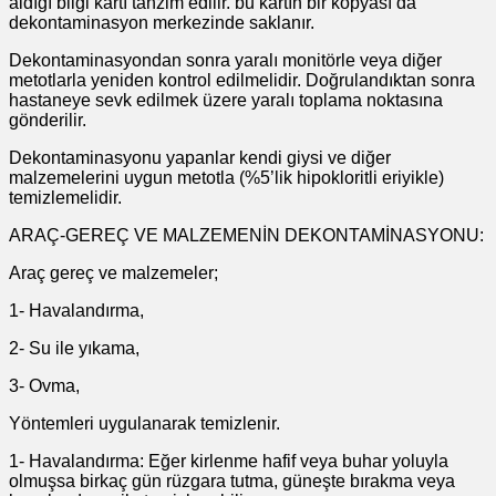
aldığı bilgi kartı tanzim edilir. bu kartın bir kopyası da
dekontaminasyon merkezinde saklanır.
Dekontaminasyondan sonra yaralı monitörle veya diğer
metotlarla yeniden kontrol edilmelidir. Doğrulandıktan sonra
hastaneye sevk edilmek üzere yaralı toplama noktasına
gönderilir.
Dekontaminasyonu yapanlar kendi giysi ve diğer
malzemelerini uygun metotla (%5’lik hipokloritli eriyikle)
temizlemelidir.
ARAÇ-GEREÇ VE MALZEMENİN DEKONTAMİNASYONU:
Araç gereç ve malzemeler;
1- Havalandırma,
2- Su ile yıkama,
3- Ovma,
Yöntemleri uygulanarak temizlenir.
1- Havalandırma: Eğer kirlenme hafif veya buhar yoluyla
olmuşsa birkaç gün rüzgara tutma, güneşte bırakma veya