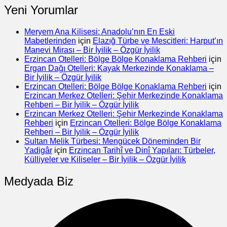
Yeni Yorumlar
Meryem Ana Kilisesi: Anadolu’nın En Eski
Mabetlerinden
için
Elazığ Türbe ve Mescitleri: Harput’ın
Manevi Mirası – Bir İyilik – Özgür İyilik
Erzincan Otelleri: Bölge Bölge Konaklama Rehberi
için
Ergan Dağı Otelleri: Kayak Merkezinde Konaklama –
Bir İyilik – Özgür İyilik
Erzincan Otelleri: Bölge Bölge Konaklama Rehberi
için
Erzincan Merkez Otelleri: Şehir Merkezinde Konaklama
Rehberi – Bir İyilik – Özgür İyilik
Erzincan Merkez Otelleri: Şehir Merkezinde Konaklama
Rehberi
için
Erzincan Otelleri: Bölge Bölge Konaklama
Rehberi – Bir İyilik – Özgür İyilik
Sultan Melik Türbesi: Mengücek Döneminden Bir
Yadigâr
için
Erzincan Tarihî ve Dinî Yapıları: Türbeler,
Külliyeler ve Kiliseler – Bir İyilik – Özgür İyilik
Medyada Biz