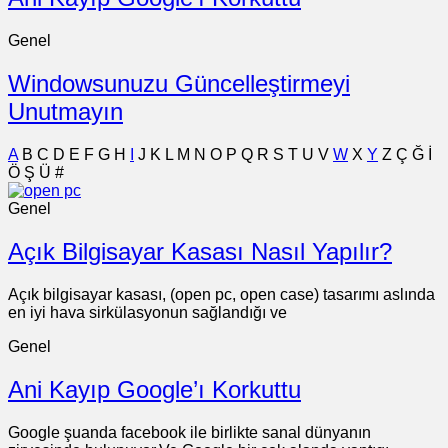
Genel
Windowsunuzu Güncelleştirmeyi
Unutmayın
A
B
C
D
E
F
G
H
I
J
K
L
M
N
O
P
Q
R
S
T
U
V
W
X
Y
Z
Ç
Ğ
İ
Ö
Ş
Ü
#
Genel
Açık Bilgisayar Kasası Nasıl Yapılır?
Açık bilgisayar kasası, (open pc, open case) tasarımı aslında
en iyi hava sirkülasyonun sağlandığı ve
Genel
Ani Kayıp Google’ı Korkuttu
Google şuanda facebook ile birlikte sanal dünyanın