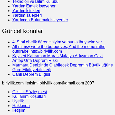
Teknoloji ve Bilim Kulübü
Yardım Etmek İsteyener
Yardım İstekleri
Yardım Talepleri
Yardımda Bulunmak İsteyenler
Güncel konular
4. Sınıf ebelik öğrencisiyim ve bursa ihriyacim var
All mimsy were the borogoves, And the mome raths
outgrabe. http://biriyilik.com
Kayseri Kahraman Maraş Malatya Adıyaman Gazi
Antep Urfa Deprem Riski
Marmara Denizinde Olabilecek Depremin Büyüklüğüne
Göre Etkileyebileceği
Canlı Deprem Bilgisi
biriyilik.com iletişim: biriyilik.com@gmail.com 2007
Gizlilik Sözleşmesi
Kullanım Koşulları
Üyelik
Hakkında
İletişim