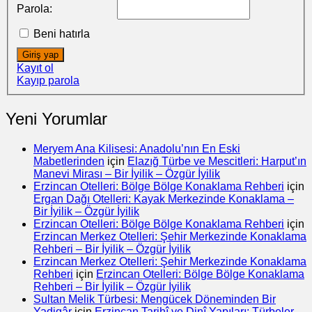
Parola:
Beni hatırla
Giriş yap
Kayıt ol
Kayıp parola
Yeni Yorumlar
Meryem Ana Kilisesi: Anadolu’nın En Eski
Mabetlerinden
için
Elazığ Türbe ve Mescitleri: Harput’ın
Manevi Mirası – Bir İyilik – Özgür İyilik
Erzincan Otelleri: Bölge Bölge Konaklama Rehberi
için
Ergan Dağı Otelleri: Kayak Merkezinde Konaklama –
Bir İyilik – Özgür İyilik
Erzincan Otelleri: Bölge Bölge Konaklama Rehberi
için
Erzincan Merkez Otelleri: Şehir Merkezinde Konaklama
Rehberi – Bir İyilik – Özgür İyilik
Erzincan Merkez Otelleri: Şehir Merkezinde Konaklama
Rehberi
için
Erzincan Otelleri: Bölge Bölge Konaklama
Rehberi – Bir İyilik – Özgür İyilik
Sultan Melik Türbesi: Mengücek Döneminden Bir
Yadigâr
için
Erzincan Tarihî ve Dinî Yapıları: Türbeler,