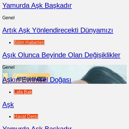
Yamurda Aşk Başkadır
Genel
Artık Aşk Yönlendirecekti Dünyamızı
Bilim Haberleri
Aşık Olunca Beyinde Olan Değişiklikler
Genel
Aşkın Evrimsel Doğası
Lafa Bak
Aşk
Hayat Dersi
Yamurda Aşk Başkadır