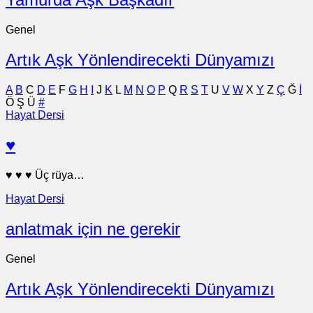
Genel
Artık Aşk Yönlendirecekti Dünyamızı
A
B
C
D
E
F
G
H
I
J
K
L
M
N
O
P
Q
R
S
T
U
V
W
X
Y
Z
Ç
Ğ
İ
Ö
Ş
Ü
#
Hayat Dersi
♥
♥ ♥ ♥ Üç rüya…
Hayat Dersi
anlatmak için ne gerekir
Genel
Artık Aşk Yönlendirecekti Dünyamızı