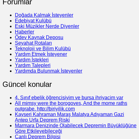
Forumlar
Doğada Kalmak İsteyenler
Edebiyat Kulübü
Eski Müzikler Nerde Diyenler
Haberler
Ödev Kaynak Deposu
Seyahat Rotaları
Teknoloji ve Bilim Kulübü
Yardım Etmek İsteyener
Yardım İstekleri
Yardım Talepleri
Yardımda Bulunmak İsteyenler
Güncel konular
4. Sınıf ebelik öğrencisiyim ve bursa ihriyacim var
All mimsy were the borogoves, And the mome raths
outgrabe. http://biriyilik.com
Kayseri Kahraman Maraş Malatya Adıyaman Gazi
Antep Urfa Deprem Riski
Marmara Denizinde Olabilecek Depremin Büyüklüğüne
Göre Etkileyebileceği
Canlı Deprem Bilgisi