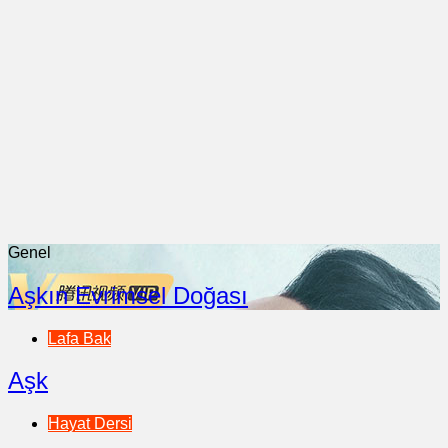
Genel
Aşkın Evrimsel Doğası
Lafa Bak
Aşk
Hayat Dersi