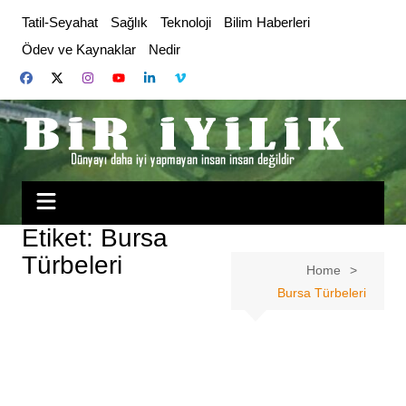
Skip
Tatil-Seyahat
Sağlık
Teknoloji
Bilim Haberleri
to
Ödev ve Kaynaklar
Nedir
content
Etiket:
Bursa
Türbeleri
Home
Bursa Türbeleri