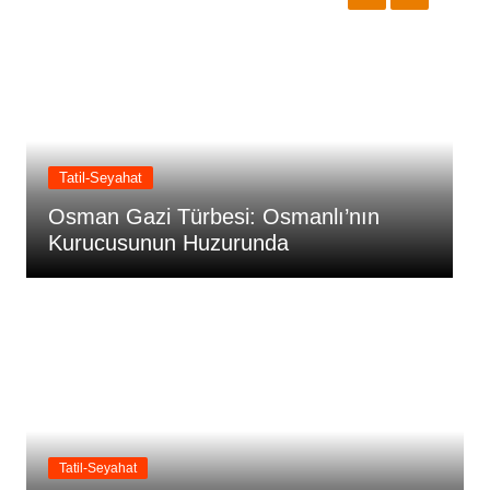
-Seyahat
Tatil-Seyahat
n Gazi Türbesi: Osmanlı’nın
Orhangazi T
ucusunun Huzurunda
Huzurunda
Tatil-Seyahat