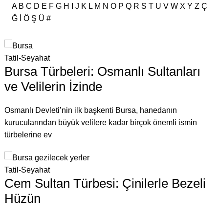
A
B
C
D
E
F
G
H
I
J
K
L
M
N
O
P
Q
R
S
T
U
V
W
X
Y
Z
Ç
Ğ
İ
Ö
Ş
Ü
#
Tatil-Seyahat
Bursa Türbeleri: Osmanlı Sultanları
ve Velilerin İzinde
Osmanlı Devleti’nin ilk başkenti Bursa, hanedanın
kurucularından büyük velilere kadar birçok önemli ismin
türbelerine ev
Tatil-Seyahat
Cem Sultan Türbesi: Çinilerle Bezeli
Hüzün