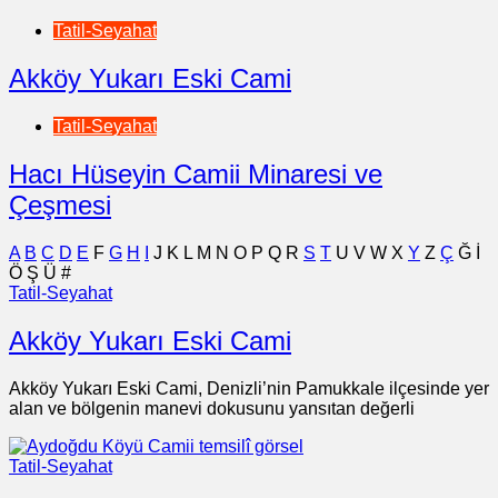
Tatil-Seyahat
Akköy Yukarı Eski Cami
Tatil-Seyahat
Hacı Hüseyin Camii Minaresi ve
Çeşmesi
A
B
C
D
E
F
G
H
I
J
K
L
M
N
O
P
Q
R
S
T
U
V
W
X
Y
Z
Ç
Ğ
İ
Ö
Ş
Ü
#
Tatil-Seyahat
Akköy Yukarı Eski Cami
Akköy Yukarı Eski Cami, Denizli’nin Pamukkale ilçesinde yer
alan ve bölgenin manevi dokusunu yansıtan değerli
Tatil-Seyahat