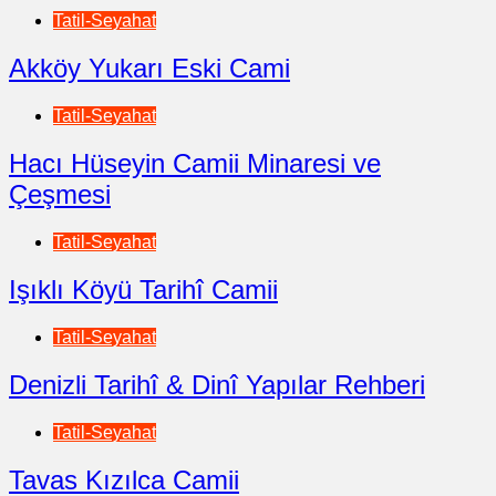
Tatil-Seyahat
Akköy Yukarı Eski Cami
Tatil-Seyahat
Hacı Hüseyin Camii Minaresi ve
Çeşmesi
Tatil-Seyahat
Işıklı Köyü Tarihî Camii
Tatil-Seyahat
Denizli Tarihî & Dinî Yapılar Rehberi
Tatil-Seyahat
Tavas Kızılca Camii