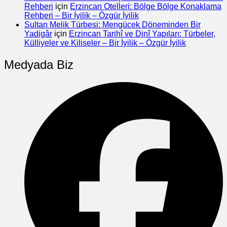
Rehberi
için
Erzincan Otelleri: Bölge Bölge Konaklama
Rehberi – Bir İyilik – Özgür İyilik
Sultan Melik Türbesi: Mengücek Döneminden Bir
Yadigâr
için
Erzincan Tarihî ve Dinî Yapıları: Türbeler,
Külliyeler ve Kiliseler – Bir İyilik – Özgür İyilik
Medyada Biz