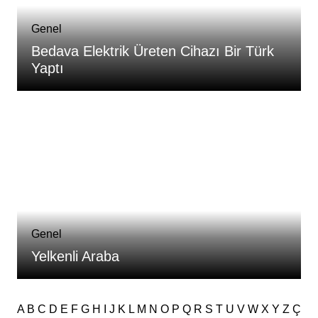
Genel
Bedava Elektrik Üreten Cihazı Bir Türk
Yaptı
Genel
Yelkenli Araba
A
B
C
D
E
F
G
H
I
J
K
L
M
N
O
P
Q
R
S
T
U
V
W
X
Y
Z
Ç