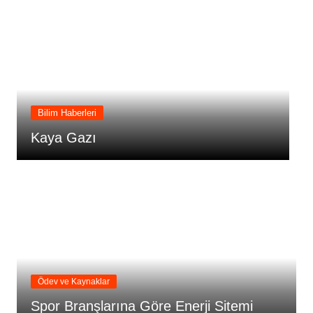
Genel
Bedava Elektrik Üreten Cihazı 
Yaptı
Ödev ve Kaynaklar
Spor Branşlarına Göre Enerji Sitemi