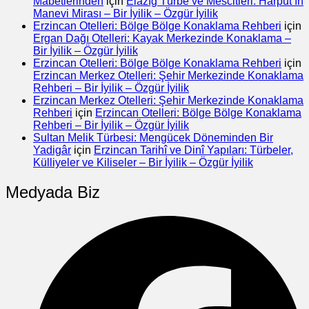
Mabetlerinden
için
Elazığ Türbe ve Mescitleri: Harput’ın
Manevi Mirası – Bir İyilik – Özgür İyilik
Erzincan Otelleri: Bölge Bölge Konaklama Rehberi
için
Ergan Dağı Otelleri: Kayak Merkezinde Konaklama –
Bir İyilik – Özgür İyilik
Erzincan Otelleri: Bölge Bölge Konaklama Rehberi
için
Erzincan Merkez Otelleri: Şehir Merkezinde Konaklama
Rehberi – Bir İyilik – Özgür İyilik
Erzincan Merkez Otelleri: Şehir Merkezinde Konaklama
Rehberi
için
Erzincan Otelleri: Bölge Bölge Konaklama
Rehberi – Bir İyilik – Özgür İyilik
Sultan Melik Türbesi: Mengücek Döneminden Bir
Yadigâr
için
Erzincan Tarihî ve Dinî Yapıları: Türbeler,
Külliyeler ve Kiliseler – Bir İyilik – Özgür İyilik
Medyada Biz