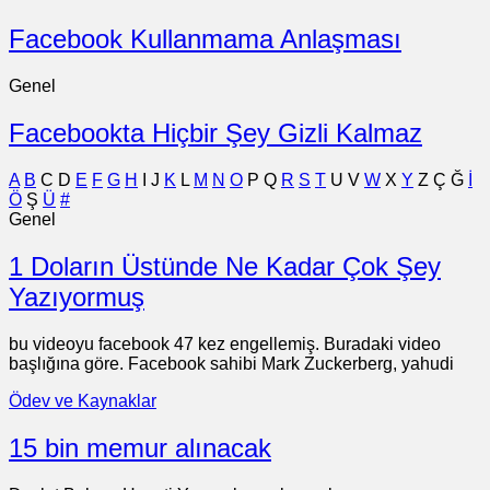
Facebook Kullanmama Anlaşması
Genel
Facebookta Hiçbir Şey Gizli Kalmaz
A
B
C
D
E
F
G
H
I
J
K
L
M
N
O
P
Q
R
S
T
U
V
W
X
Y
Z
Ç
Ğ
İ
Ö
Ş
Ü
#
Genel
1 Doların Üstünde Ne Kadar Çok Şey
Yazıyormuş
bu videoyu facebook 47 kez engellemiş. Buradaki video
başlığına göre. Facebook sahibi Mark Zuckerberg, yahudi
Ödev ve Kaynaklar
15 bin memur alınacak