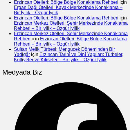
Erzincan Otelleri: Bölge Bölge Konaklama Rehberi
için
Ergan Dağı Otelleri: Kayak Merkezinde Konaklama –
Bir İyilik – Özgür İyilik
Erzincan Otelleri: Bölge Bölge Konaklama Rehberi
için
Erzincan Merkez Otelleri: Şehir Merkezinde Konaklama
Rehberi – Bir İyilik – Özgür İyilik
Erzincan Merkez Otelleri: Şehir Merkezinde Konaklama
Rehberi
için
Erzincan Otelleri: Bölge Bölge Konaklama
Rehberi – Bir İyilik – Özgür İyilik
Sultan Melik Türbesi: Mengücek Döneminden Bir
Yadigâr
için
Erzincan Tarihî ve Dinî Yapıları: Türbeler,
Külliyeler ve Kiliseler – Bir İyilik – Özgür İyilik
Medyada Biz