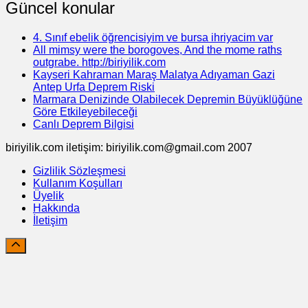
Güncel konular
4. Sınıf ebelik öğrencisiyim ve bursa ihriyacim var
All mimsy were the borogoves, And the mome raths
outgrabe. http://biriyilik.com
Kayseri Kahraman Maraş Malatya Adıyaman Gazi
Antep Urfa Deprem Riski
Marmara Denizinde Olabilecek Depremin Büyüklüğüne
Göre Etkileyebileceği
Canlı Deprem Bilgisi
biriyilik.com iletişim: biriyilik.com@gmail.com 2007
Gizlilik Sözleşmesi
Kullanım Koşulları
Üyelik
Hakkında
İletişim