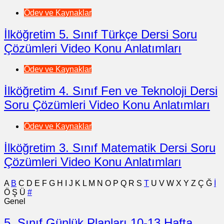
Ödev ve Kaynaklar
İlköğretim 5. Sınıf Türkçe Dersi Soru
Çözümleri Video Konu Anlatımları
Ödev ve Kaynaklar
İlköğretim 4. Sınıf Fen ve Teknoloji Dersi
Soru Çözümleri Video Konu Anlatımları
Ödev ve Kaynaklar
İlköğretim 3. Sınıf Matematik Dersi Soru
Çözümleri Video Konu Anlatımları
A
B
C
D
E
F
G
H
I
J
K
L
M
N
O
P
Q
R
S
T
U
V
W
X
Y
Z
Ç
Ğ
İ
Ö
Ş
Ü
#
Genel
5. Sınıf Günlük Planları 10-13 Hafta