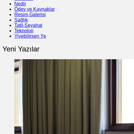
Nedir
Ödev ve Kaynaklar
Resim Galerisi
Sağlık
Tatil-Seyahat
Teknoloji
Yiyebilirsen Ye
Yeni Yazılar