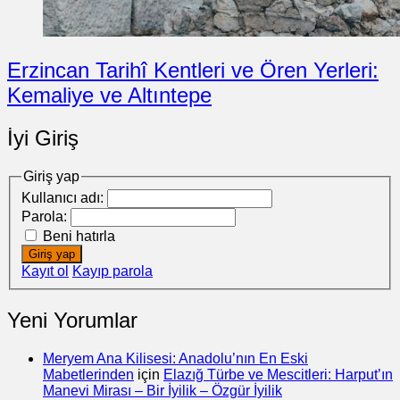
Erzincan Tarihî Kentleri ve Ören Yerleri:
Kemaliye ve Altıntepe
İyi Giriş
Giriş yap
Kullanıcı adı:
Parola:
Beni hatırla
Giriş yap
Kayıt ol
Kayıp parola
Yeni Yorumlar
Meryem Ana Kilisesi: Anadolu’nın En Eski
Mabetlerinden
için
Elazığ Türbe ve Mescitleri: Harput’ın
Manevi Mirası – Bir İyilik – Özgür İyilik