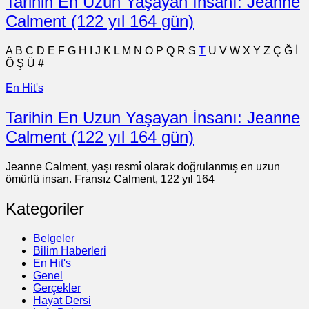
Tarihin En Uzun Yaşayan İnsanı: Jeanne
Calment (122 yıl 164 gün)
A
B
C
D
E
F
G
H
I
J
K
L
M
N
O
P
Q
R
S
T
U
V
W
X
Y
Z
Ç
Ğ
İ
Ö
Ş
Ü
#
En Hit's
Tarihin En Uzun Yaşayan İnsanı: Jeanne
Calment (122 yıl 164 gün)
Jeanne Calment, yaşı resmî olarak doğrulanmış en uzun
ömürlü insan. Fransız Calment, 122 yıl 164
Kategoriler
Belgeler
Bilim Haberleri
En Hit's
Genel
Gerçekler
Hayat Dersi