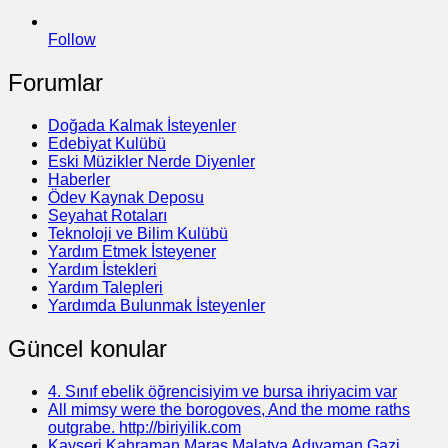
Follow
Forumlar
Doğada Kalmak İsteyenler
Edebiyat Kulübü
Eski Müzikler Nerde Diyenler
Haberler
Ödev Kaynak Deposu
Seyahat Rotaları
Teknoloji ve Bilim Kulübü
Yardım Etmek İsteyener
Yardım İstekleri
Yardım Talepleri
Yardımda Bulunmak İsteyenler
Güncel konular
4. Sınıf ebelik öğrencisiyim ve bursa ihriyacim var
All mimsy were the borogoves, And the mome raths
outgrabe. http://biriyilik.com
Kayseri Kahraman Maraş Malatya Adıyaman Gazi