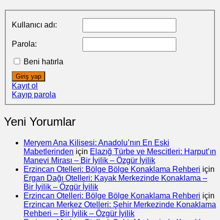
Kullanıcı adı:
Parola:
Beni hatırla
Giriş yap
Kayıt ol
Kayıp parola
Yeni Yorumlar
Meryem Ana Kilisesi: Anadolu’nın En Eski
Mabetlerinden
için
Elazığ Türbe ve Mescitleri: Harput’ın
Manevi Mirası – Bir İyilik – Özgür İyilik
Erzincan Otelleri: Bölge Bölge Konaklama Rehberi
için
Ergan Dağı Otelleri: Kayak Merkezinde Konaklama –
Bir İyilik – Özgür İyilik
Erzincan Otelleri: Bölge Bölge Konaklama Rehberi
için
Erzincan Merkez Otelleri: Şehir Merkezinde Konaklama
Rehberi – Bir İyilik – Özgür İyilik