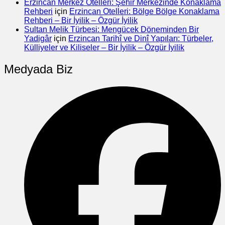
Erzincan Merkez Otelleri: Şehir Merkezinde Konaklama
Rehberi
için
Erzincan Otelleri: Bölge Bölge Konaklama
Rehberi – Bir İyilik – Özgür İyilik
Sultan Melik Türbesi: Mengücek Döneminden Bir
Yadigâr
için
Erzincan Tarihî ve Dinî Yapıları: Türbeler,
Külliyeler ve Kiliseler – Bir İyilik – Özgür İyilik
Medyada Biz