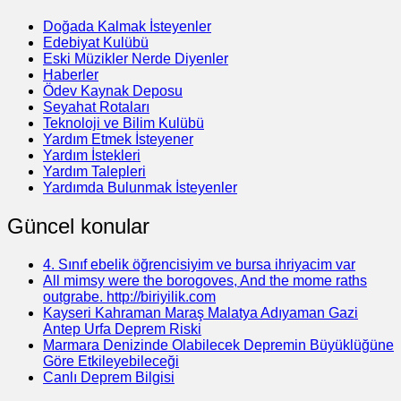
Doğada Kalmak İsteyenler
Edebiyat Kulübü
Eski Müzikler Nerde Diyenler
Haberler
Ödev Kaynak Deposu
Seyahat Rotaları
Teknoloji ve Bilim Kulübü
Yardım Etmek İsteyener
Yardım İstekleri
Yardım Talepleri
Yardımda Bulunmak İsteyenler
Güncel konular
4. Sınıf ebelik öğrencisiyim ve bursa ihriyacim var
All mimsy were the borogoves, And the mome raths
outgrabe. http://biriyilik.com
Kayseri Kahraman Maraş Malatya Adıyaman Gazi
Antep Urfa Deprem Riski
Marmara Denizinde Olabilecek Depremin Büyüklüğüne
Göre Etkileyebileceği
Canlı Deprem Bilgisi