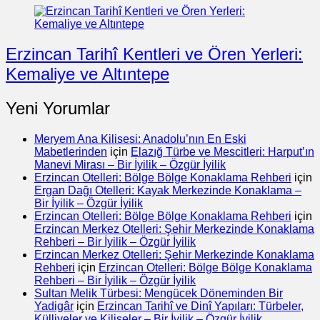
Erzincan Tarihî Kentleri ve Ören Yerleri:
Kemaliye ve Altıntepe
Yeni Yorumlar
Meryem Ana Kilisesi: Anadolu’nın En Eski
Mabetlerinden
için
Elazığ Türbe ve Mescitleri: Harput’ın
Manevi Mirası – Bir İyilik – Özgür İyilik
Erzincan Otelleri: Bölge Bölge Konaklama Rehberi
için
Ergan Dağı Otelleri: Kayak Merkezinde Konaklama –
Bir İyilik – Özgür İyilik
Erzincan Otelleri: Bölge Bölge Konaklama Rehberi
için
Erzincan Merkez Otelleri: Şehir Merkezinde Konaklama
Rehberi – Bir İyilik – Özgür İyilik
Erzincan Merkez Otelleri: Şehir Merkezinde Konaklama
Rehberi
için
Erzincan Otelleri: Bölge Bölge Konaklama
Rehberi – Bir İyilik – Özgür İyilik
Sultan Melik Türbesi: Mengücek Döneminden Bir
Yadigâr
için
Erzincan Tarihî ve Dinî Yapıları: Türbeler,
Külliyeler ve Kiliseler – Bir İyilik – Özgür İyilik