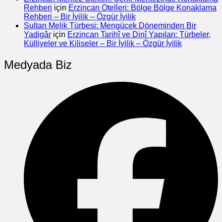
Rehberi
için
Erzincan Otelleri: Bölge Bölge Konaklama
Rehberi – Bir İyilik – Özgür İyilik
Sultan Melik Türbesi: Mengücek Döneminden Bir
Yadigâr
için
Erzincan Tarihî ve Dinî Yapıları: Türbeler,
Külliyeler ve Kiliseler – Bir İyilik – Özgür İyilik
Medyada Biz