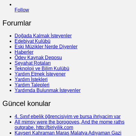
Follow
Forumlar
Doğada Kalmak İsteyenler
Edebiyat Kulübü
Eski Müzikler Nerde Diyenler
Haberler
Ödev Kaynak Deposu
Seyahat Rotaları
Teknoloji ve Bilim Kulübü
Yardım Etmek İsteyener
Yardım İstekleri
Yardım Talepleri
Yardımda Bulunmak İsteyenler
Güncel konular
4. Sınıf ebelik öğrencisiyim ve bursa ihriyacim var
All mimsy were the borogoves, And the mome raths
outgrabe. http://biriyilik.com
Kayseri Kahraman Maraş Malatya Adıyaman Gazi