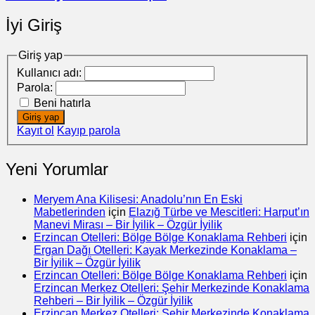
İyi Giriş
Giriş yap
Kullanıcı adı:
Parola:
Beni hatırla
Giriş yap
Kayıt ol
Kayıp parola
Yeni Yorumlar
Meryem Ana Kilisesi: Anadolu’nın En Eski
Mabetlerinden
için
Elazığ Türbe ve Mescitleri: Harput’ın
Manevi Mirası – Bir İyilik – Özgür İyilik
Erzincan Otelleri: Bölge Bölge Konaklama Rehberi
için
Ergan Dağı Otelleri: Kayak Merkezinde Konaklama –
Bir İyilik – Özgür İyilik
Erzincan Otelleri: Bölge Bölge Konaklama Rehberi
için
Erzincan Merkez Otelleri: Şehir Merkezinde Konaklama
Rehberi – Bir İyilik – Özgür İyilik
Erzincan Merkez Otelleri: Şehir Merkezinde Konaklama