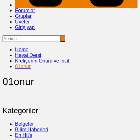
Forumlar
Gruplar
Üyeler
Giriş yap
Home
Hayat Dersi
Kreliçenin Onuru ve İncil
01onur
01onur
Kategoriler
Belgeler
Bilim Haberleri
En Hit's