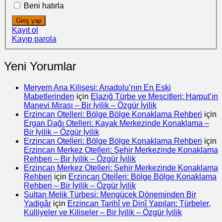
Beni hatırla
Giriş yap
Kayıt ol
Kayıp parola
Yeni Yorumlar
Meryem Ana Kilisesi: Anadolu’nın En Eski
Mabetlerinden
için
Elazığ Türbe ve Mescitleri: Harput’ın
Manevi Mirası – Bir İyilik – Özgür İyilik
Erzincan Otelleri: Bölge Bölge Konaklama Rehberi
için
Ergan Dağı Otelleri: Kayak Merkezinde Konaklama –
Bir İyilik – Özgür İyilik
Erzincan Otelleri: Bölge Bölge Konaklama Rehberi
için
Erzincan Merkez Otelleri: Şehir Merkezinde Konaklama
Rehberi – Bir İyilik – Özgür İyilik
Erzincan Merkez Otelleri: Şehir Merkezinde Konaklama
Rehberi
için
Erzincan Otelleri: Bölge Bölge Konaklama
Rehberi – Bir İyilik – Özgür İyilik
Sultan Melik Türbesi: Mengücek Döneminden Bir
Yadigâr
için
Erzincan Tarihî ve Dinî Yapıları: Türbeler,
Külliyeler ve Kiliseler – Bir İyilik – Özgür İyilik