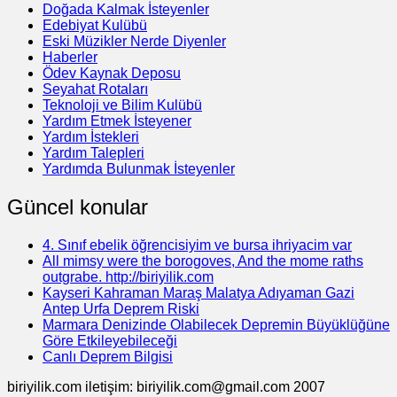
Doğada Kalmak İsteyenler
Edebiyat Kulübü
Eski Müzikler Nerde Diyenler
Haberler
Ödev Kaynak Deposu
Seyahat Rotaları
Teknoloji ve Bilim Kulübü
Yardım Etmek İsteyener
Yardım İstekleri
Yardım Talepleri
Yardımda Bulunmak İsteyenler
Güncel konular
4. Sınıf ebelik öğrencisiyim ve bursa ihriyacim var
All mimsy were the borogoves, And the mome raths
outgrabe. http://biriyilik.com
Kayseri Kahraman Maraş Malatya Adıyaman Gazi
Antep Urfa Deprem Riski
Marmara Denizinde Olabilecek Depremin Büyüklüğüne
Göre Etkileyebileceği
Canlı Deprem Bilgisi
biriyilik.com iletişim: biriyilik.com@gmail.com 2007