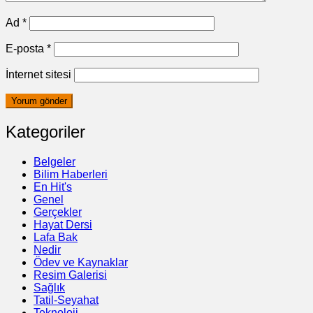
Ad
*
E-posta
*
İnternet sitesi
Kategoriler
Belgeler
Bilim Haberleri
En Hit's
Genel
Gerçekler
Hayat Dersi
Lafa Bak
Nedir
Ödev ve Kaynaklar
Resim Galerisi
Sağlık
Tatil-Seyahat
Teknoloji