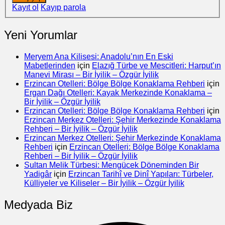
Kayıt ol
Kayıp parola
Yeni Yorumlar
Meryem Ana Kilisesi: Anadolu’nın En Eski
Mabetlerinden
için
Elazığ Türbe ve Mescitleri: Harput’ın
Manevi Mirası – Bir İyilik – Özgür İyilik
Erzincan Otelleri: Bölge Bölge Konaklama Rehberi
için
Ergan Dağı Otelleri: Kayak Merkezinde Konaklama –
Bir İyilik – Özgür İyilik
Erzincan Otelleri: Bölge Bölge Konaklama Rehberi
için
Erzincan Merkez Otelleri: Şehir Merkezinde Konaklama
Rehberi – Bir İyilik – Özgür İyilik
Erzincan Merkez Otelleri: Şehir Merkezinde Konaklama
Rehberi
için
Erzincan Otelleri: Bölge Bölge Konaklama
Rehberi – Bir İyilik – Özgür İyilik
Sultan Melik Türbesi: Mengücek Döneminden Bir
Yadigâr
için
Erzincan Tarihî ve Dinî Yapıları: Türbeler,
Külliyeler ve Kiliseler – Bir İyilik – Özgür İyilik
Medyada Biz