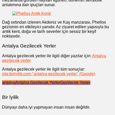
mezarlarda görülen hayvan figürleri, dönemin sembolik
anlatımına dair ipuçları sunar.
Dağ sırtından izlenen Akdeniz ve Kaş manzarası, Phellos
gezisinin en etkileyici yanıdır. Az ziyaret edilen yapısıyla bu
antik kent, doğa ve tarih severler için sessiz bir keşif
noktasıdır.
Antalya Gezilecek Yerler
Antalya gezilecek yerler ile ilgili diğer yazılar için:
Antalya
gezilecek yerler
Antalya gezilecek yerler ile ilgili tüm sonuçlar:
site:biriyilik.com "antalya gezilecek yerler" (Google)
antalya
Antalya Gezilecek Yerler
Gezilecek Yerler
Bir İyilik
Dünyayı daha iyi yapmayan insan insan değildir.
Yazı