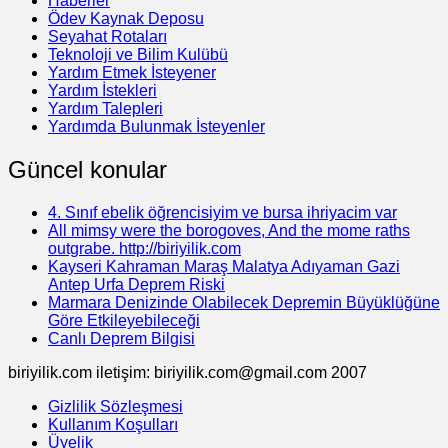
Haberler
Ödev Kaynak Deposu
Seyahat Rotaları
Teknoloji ve Bilim Kulübü
Yardım Etmek İsteyener
Yardım İstekleri
Yardım Talepleri
Yardımda Bulunmak İsteyenler
Güncel konular
4. Sınıf ebelik öğrencisiyim ve bursa ihriyacim var
All mimsy were the borogoves, And the mome raths
outgrabe. http://biriyilik.com
Kayseri Kahraman Maraş Malatya Adıyaman Gazi
Antep Urfa Deprem Riski
Marmara Denizinde Olabilecek Depremin Büyüklüğüne
Göre Etkileyebileceği
Canlı Deprem Bilgisi
biriyilik.com iletişim: biriyilik.com@gmail.com 2007
Gizlilik Sözleşmesi
Kullanım Koşulları
Üyelik