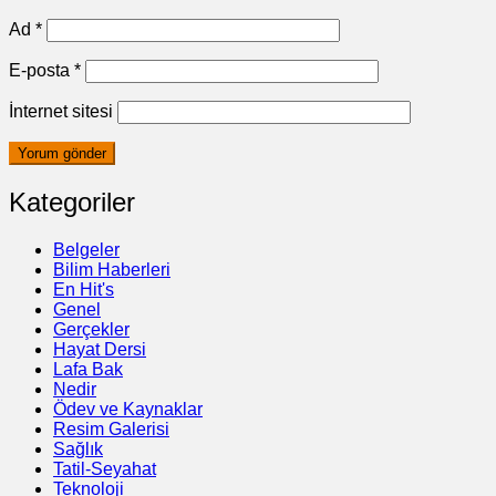
Ad
*
E-posta
*
İnternet sitesi
Kategoriler
Belgeler
Bilim Haberleri
En Hit's
Genel
Gerçekler
Hayat Dersi
Lafa Bak
Nedir
Ödev ve Kaynaklar
Resim Galerisi
Sağlık
Tatil-Seyahat
Teknoloji