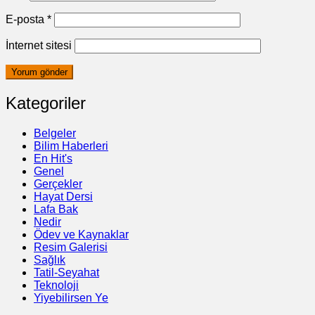
E-posta
*
İnternet sitesi
Kategoriler
Belgeler
Bilim Haberleri
En Hit's
Genel
Gerçekler
Hayat Dersi
Lafa Bak
Nedir
Ödev ve Kaynaklar
Resim Galerisi
Sağlık
Tatil-Seyahat
Teknoloji
Yiyebilirsen Ye