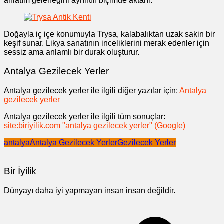
anlatım geleneğini ayrıntılı biçimde aktarır.
Doğayla iç içe konumuyla Trysa, kalabalıktan uzak sakin bir
keşif sunar. Likya sanatının inceliklerini merak edenler için
sessiz ama anlamlı bir durak oluşturur.
Antalya Gezilecek Yerler
Antalya gezilecek yerler ile ilgili diğer yazılar için:
Antalya
gezilecek yerler
Antalya gezilecek yerler ile ilgili tüm sonuçlar:
site:biriyilik.com "antalya gezilecek yerler" (Google)
antalya
Antalya Gezilecek Yerler
Gezilecek Yerler
Bir İyilik
Dünyayı daha iyi yapmayan insan insan değildir.
Yazı
gezinmesi