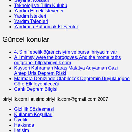
Seyahat Rotaları
Teknoloji ve Bilim Kulübü
Yardım Etmek İsteyener
Yardım İstekleri
Yardım Talepleri
Yardımda Bulunmak İsteyenler
Güncel konular
4. Sınıf ebelik öğrencisiyim ve bursa ihriyacim var
All mimsy were the borogoves, And the mome raths
outgrabe. http://biriyilik.com
Kayseri Kahraman Maraş Malatya Adıyaman Gazi
Antep Urfa Deprem Riski
Marmara Denizinde Olabilecek Depremin Büyüklüğüne
Göre Etkileyebileceği
Canlı Deprem Bilgisi
biriyilik.com iletişim: biriyilik.com@gmail.com 2007
Gizlilik Sözleşmesi
Kullanım Koşulları
Üyelik
Hakkında
İletişim