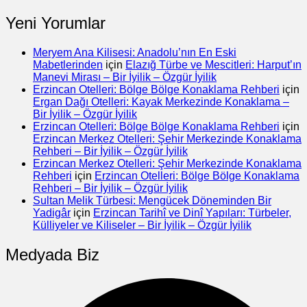
Yeni Yorumlar
Meryem Ana Kilisesi: Anadolu’nın En Eski
Mabetlerinden
için
Elazığ Türbe ve Mescitleri: Harput’ın
Manevi Mirası – Bir İyilik – Özgür İyilik
Erzincan Otelleri: Bölge Bölge Konaklama Rehberi
için
Ergan Dağı Otelleri: Kayak Merkezinde Konaklama –
Bir İyilik – Özgür İyilik
Erzincan Otelleri: Bölge Bölge Konaklama Rehberi
için
Erzincan Merkez Otelleri: Şehir Merkezinde Konaklama
Rehberi – Bir İyilik – Özgür İyilik
Erzincan Merkez Otelleri: Şehir Merkezinde Konaklama
Rehberi
için
Erzincan Otelleri: Bölge Bölge Konaklama
Rehberi – Bir İyilik – Özgür İyilik
Sultan Melik Türbesi: Mengücek Döneminden Bir
Yadigâr
için
Erzincan Tarihî ve Dinî Yapıları: Türbeler,
Külliyeler ve Kiliseler – Bir İyilik – Özgür İyilik
Medyada Biz