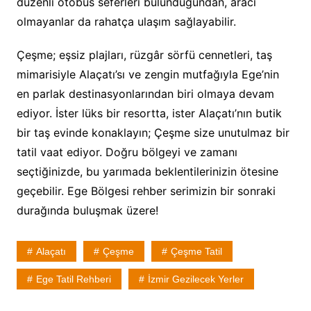
düzenli otobüs seferleri bulunduğundan, aracı
olmayanlar da rahatça ulaşım sağlayabilir.
Çeşme; eşsiz plajları, rüzgâr sörfü cennetleri, taş
mimarisiyle Alaçatı’sı ve zengin mutfağıyla Ege’nin
en parlak destinasyonlarından biri olmaya devam
ediyor. İster lüks bir resortta, ister Alaçatı’nın butik
bir taş evinde konaklayın; Çeşme size unutulmaz bir
tatil vaat ediyor. Doğru bölgeyi ve zamanı
seçtiğinizde, bu yarımada beklentilerinizin ötesine
geçebilir. Ege Bölgesi rehber serimizin bir sonraki
durağında buluşmak üzere!
Alaçatı
Çeşme
Çeşme Tatil
Ege Tatil Rehberi
İzmir Gezilecek Yerler