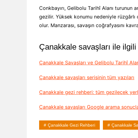
Conkbayırı, Gelibolu Tarihî Alanı turunun an
gezilir. Yüksek konumu nedeniyle rüzgârlı 
olur. Manzarası, savaşın coğrafyasını kavra
Çanakkale savaşları ile ilgili
Çanakkale Savaşları ve Gelibolu Tarihî Ala
Çanakkale savaşları serisinin tüm yazıları
Çanakkale gezi rehberi: tüm gezilecek yer
Çanakkale savaşları Google arama sonuçla
Çanakkale Gezi Rehberi
Çanakkale Sa