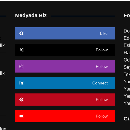
Medyada Biz
Fo
Do
Like
:
Ed
lik
Esk
Follow
Ha
Öd
Follow
Sey
lik
Tek
Ya
Connect
Yar
Yar
Follow
Ya
Follow
Gü
ölge