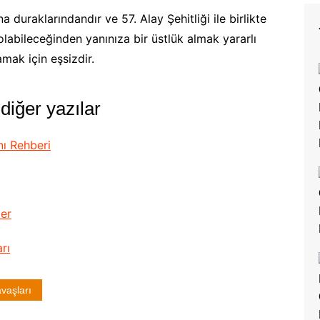
a duraklarındandır ve 57. Alay Şehitliği ile birlikte
olabileceğinden yanınıza bir üstlük almak yararlı
mak için eşsizdir.
 diğer yazılar
nı Rehberi
ler
rı
vaşları