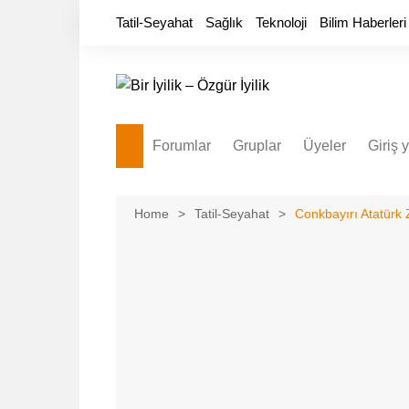
Skip
Tatil-Seyahat
Sağlık
Teknoloji
Bilim Haberleri
to
content
Forumlar
Gruplar
Üyeler
Giriş 
Home
Tatil-Seyahat
Conkbayırı Atatürk 