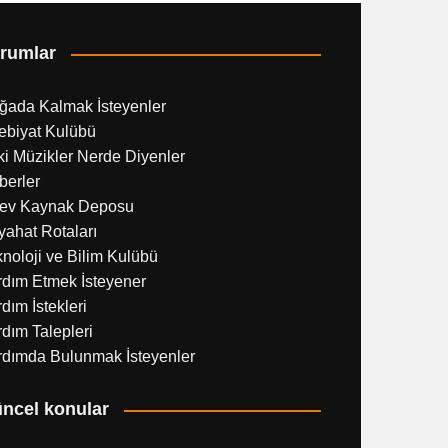
rumlar
ğada Kalmak İsteyenler
ebiyat Kulübü
i Müzikler Nerde Diyenler
berler
ev Kaynak Deposu
ahat Rotaları
noloji ve Bilim Kulübü
rdım Etmek İsteyener
dım İstekleri
dım Talepleri
rdımda Bulunmak İsteyenler
ncel konular