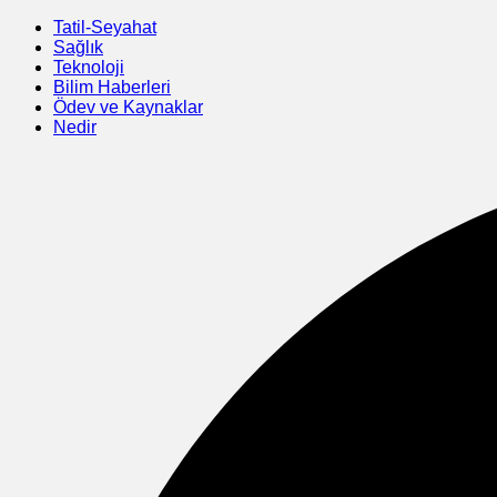
Skip
Tatil-Seyahat
to
Sağlık
content
Teknoloji
Bilim Haberleri
Ödev ve Kaynaklar
Nedir