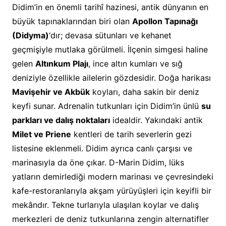
Didim’in en önemli tarihî hazinesi, antik dünyanın en
büyük tapınaklarından biri olan
Apollon Tapınağı
(Didyma)
‘dır; devasa sütunları ve kehanet
geçmişiyle mutlaka görülmeli. İlçenin simgesi haline
gelen
Altınkum Plajı
, ince altın kumları ve sığ
deniziyle özellikle ailelerin gözdesidir. Doğa harikası
Mavişehir ve Akbük
koyları, daha sakin bir deniz
keyfi sunar. Adrenalin tutkunları için Didim’in ünlü
su
parkları ve dalış noktaları
idealdir. Yakındaki antik
Milet ve Priene
kentleri de tarih severlerin gezi
listesine eklenmeli. Didim ayrıca canlı çarşısı ve
marinasıyla da öne çıkar. D-Marin Didim, lüks
yatların demirlediği modern marinası ve çevresindeki
kafe-restoranlarıyla akşam yürüyüşleri için keyifli bir
mekândır. Tekne turlarıyla ulaşılan koylar ve dalış
merkezleri de deniz tutkunlarına zengin alternatifler