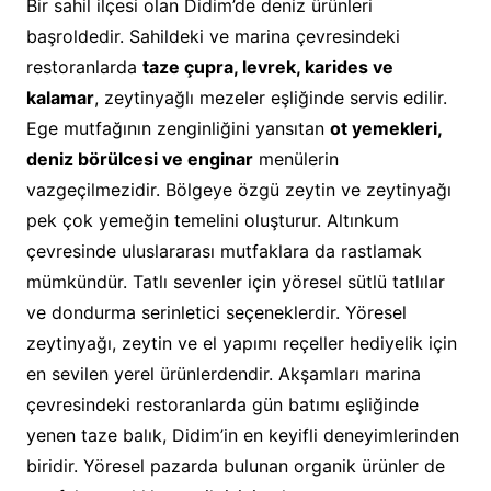
Bir sahil ilçesi olan Didim’de deniz ürünleri
başroldedir. Sahildeki ve marina çevresindeki
restoranlarda
taze çupra, levrek, karides ve
kalamar
, zeytinyağlı mezeler eşliğinde servis edilir.
Ege mutfağının zenginliğini yansıtan
ot yemekleri,
deniz börülcesi ve enginar
menülerin
vazgeçilmezidir. Bölgeye özgü zeytin ve zeytinyağı
pek çok yemeğin temelini oluşturur. Altınkum
çevresinde uluslararası mutfaklara da rastlamak
mümkündür. Tatlı sevenler için yöresel sütlü tatlılar
ve dondurma serinletici seçeneklerdir. Yöresel
zeytinyağı, zeytin ve el yapımı reçeller hediyelik için
en sevilen yerel ürünlerdendir. Akşamları marina
çevresindeki restoranlarda gün batımı eşliğinde
yenen taze balık, Didim’in en keyifli deneyimlerinden
biridir. Yöresel pazarda bulunan organik ürünler de