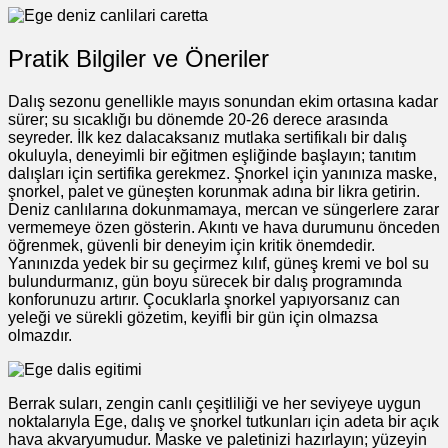
Pratik Bilgiler ve Öneriler
Dalış sezonu genellikle mayıs sonundan ekim ortasına kadar
sürer; su sıcaklığı bu dönemde 20-26 derece arasında
seyreder. İlk kez dalacaksanız mutlaka sertifikalı bir dalış
okuluyla, deneyimli bir eğitmen eşliğinde başlayın; tanıtım
dalışları için sertifika gerekmez. Şnorkel için yanınıza maske,
şnorkel, palet ve güneşten korunmak adına bir likra getirin.
Deniz canlılarına dokunmamaya, mercan ve süngerlere zarar
vermemeye özen gösterin. Akıntı ve hava durumunu önceden
öğrenmek, güvenli bir deneyim için kritik önemdedir.
Yanınızda yedek bir su geçirmez kılıf, güneş kremi ve bol su
bulundurmanız, gün boyu sürecek bir dalış programında
konforunuzu artırır. Çocuklarla şnorkel yapıyorsanız can
yeleği ve sürekli gözetim, keyifli bir gün için olmazsa
olmazdır.
Berrak suları, zengin canlı çeşitliliği ve her seviyeye uygun
noktalarıyla Ege, dalış ve şnorkel tutkunları için adeta bir açık
hava akvaryumudur. Maske ve paletinizi hazırlayın; yüzeyin