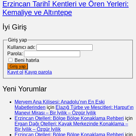
Erzincan Tarihî Kentleri ve Ören Yerleri:
Kemaliye ve Altıntepe
İyi Giriş
Giriş yap
Kullanıcı adı:
Parola:
Beni hatırla
Giriş yap
Kayıt ol
Kayıp parola
Yeni Yorumlar
Meryem Ana Kilisesi: Anadolu’nın En Eski
Mabetlerinden
için
Elazığ Türbe ve Mescitleri: Harput’ın
Manevi Mirası – Bir İyilik – Özgür İyilik
Erzincan Otelleri: Bölge Bölge Konaklama Rehberi
için
Ergan Dağı Otelleri: Kayak Merkezinde Konaklama –
Bir İyilik – Özgür İyilik
Erzincan Otelleri: Bölge Bölge Konaklama Rehberi
için