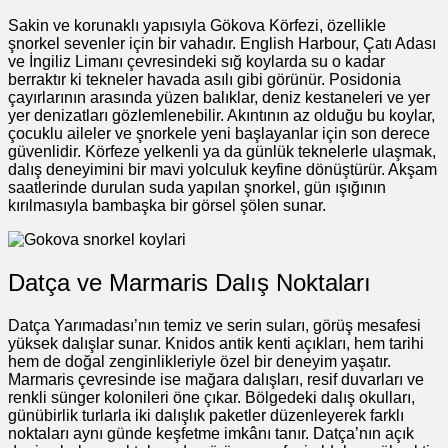
Sakin ve korunaklı yapısıyla Gökova Körfezi, özellikle
şnorkel sevenler için bir vahadır. English Harbour, Çatı Adası
ve İngiliz Limanı çevresindeki sığ koylarda su o kadar
berraktır ki tekneler havada asılı gibi görünür. Posidonia
çayırlarının arasında yüzen balıklar, deniz kestaneleri ve yer
yer denizatları gözlemlenebilir. Akıntının az olduğu bu koylar,
çocuklu aileler ve şnorkele yeni başlayanlar için son derece
güvenlidir. Körfeze yelkenli ya da günlük teknelerle ulaşmak,
dalış deneyimini bir mavi yolculuk keyfine dönüştürür. Akşam
saatlerinde durulan suda yapılan şnorkel, gün ışığının
kırılmasıyla bambaşka bir görsel şölen sunar.
Datça ve Marmaris Dalış Noktaları
Datça Yarımadası’nın temiz ve serin suları, görüş mesafesi
yüksek dalışlar sunar. Knidos antik kenti açıkları, hem tarihi
hem de doğal zenginlikleriyle özel bir deneyim yaşatır.
Marmaris çevresinde ise mağara dalışları, resif duvarları ve
renkli sünger kolonileri öne çıkar. Bölgedeki dalış okulları,
günübirlik turlarla iki dalışlık paketler düzenleyerek farklı
noktaları aynı günde keşfetme imkânı tanır. Datça’nın açık