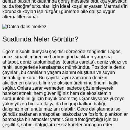
denize bakan noktalarında görüş mesafesi oldukça yüksektir;
bu da fotoğraf tutkunları için ideal koşullar yaratır. Marmaris’in
korunaklı koyları ise rüzgârlı günlerde bile dalışa uygun
alternatifler sunar.
Sualtında Neler Görülür?
Ege’nin sualtı dünyası şaşırtıcı derecede zengindir. Lagos,
orfoz, sinarit, müren ve barbun gibi balıkların yanı sıra
ahtapot, deniz kaplumbağası (caretta caretta), deniz yıldızı ve
renkli süngerlerle karşılaşmak mümkündür. Posidonia deniz
çayırları, bu canlıların yaşam alanını oluşturur ve suyun
berraklığını korur. Bu çayırlar aynı zamanda denizin
akciğerleri olarak bilinir ve oksijen üretimine önemli katkı
sağlar. Onlara zarar vermeden, sadece gözlemleyerek
hareket etmek, hem güvenliğiniz hem de ekosistemin
sürdürülebilirliği için büyük önem taşır. Şanslıysanız yüzeye
yakın yüzen bir caretta ya da bir grup kalkan balığı,
dalışınızın en unutulmaz anı olabilir. Gece dalışlarında ise
gündüz saklanan ahtapotlar, ıstakozlar ve fosforlu planktonlar
bambaşka bir atmosfer yaratır. Sualtı fotoğrafçılığı için bu
çeşitlilik, sabırlı dalgıçlara eşsiz kareler armağan eder.