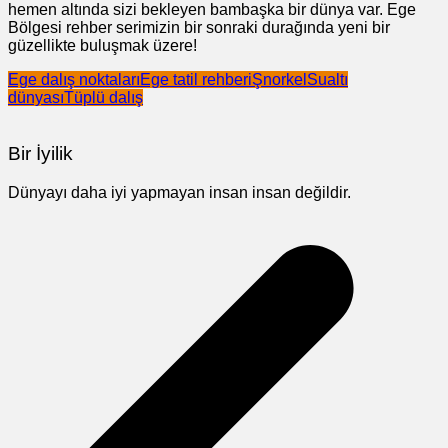
hemen altında sizi bekleyen bambaşka bir dünya var. Ege
Bölgesi rehber serimizin bir sonraki durağında yeni bir
güzellikte buluşmak üzere!
Ege dalış noktaları
Ege tatil rehberi
Şnorkel
Sualtı
dünyası
Tüplü dalış
Bir İyilik
Dünyayı daha iyi yapmayan insan insan değildir.
Yazı
gezinmesi