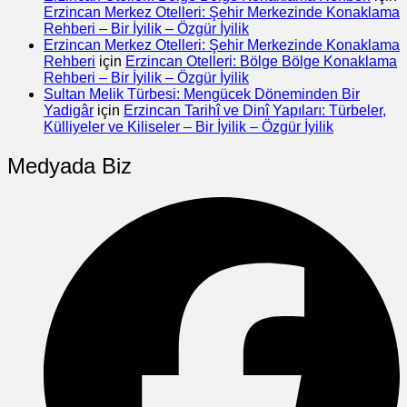
Erzincan Merkez Otelleri: Şehir Merkezinde Konaklama
Rehberi – Bir İyilik – Özgür İyilik
Erzincan Merkez Otelleri: Şehir Merkezinde Konaklama
Rehberi
için
Erzincan Otelleri: Bölge Bölge Konaklama
Rehberi – Bir İyilik – Özgür İyilik
Sultan Melik Türbesi: Mengücek Döneminden Bir
Yadigâr
için
Erzincan Tarihî ve Dinî Yapıları: Türbeler,
Külliyeler ve Kiliseler – Bir İyilik – Özgür İyilik
Medyada Biz