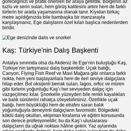
göreceğinizi ve pratik önerileri bir araya getirdik. Bölgenin az
tuzlu ve serin suları, hem görüş kalitesini artırır hem de farklı
türlerin bir arada yaşamasına olanak tanır. Kıyıdan birkaç
metre açıldığınızda bile bambaşka bir manzarayla
karşılaşmanız, Ege dalışlarını özel kılan başlıca nedenlerden
biridir.
Kaş: Türkiye’nin Dalış Başkenti
Antalya sınırında olsa da Akdeniz ile Ege’nin buluştuğu Kaş,
Türkiye’nin tartışmasız dalış başkentidir. Uçak batığı,
Canyon, Flying Fish Reef ve Mavi Mağara gibi onlarca farklı
nokta, hem yeni başlayanlara hem de ileri seviye dalgıçlara
hitap eder. Bol oksijenli berrak suları, lagos, orfoz ve müren
gibi türlerin yoğunluğu Kaş’ı her seviyeden dalgıç için
vazgeçilmez kılar. Şnorkelle yüzeyden bile renkli kayalıkları
ve balık sürülerini rahatça izleyebilirsiniz. Özellikle uçak
batığı, hem büyüklüğü hem de etrafını saran balık
yoğunluğuyla deneyimli dalgıçların favorisidir. Bölgedeki
köklü dalış okulları, ekipman kiralama ve eğitim konusunda
son derece profesyoneldir; bu da Kaş’ı uluslararası
dalgıçların da uğrak noktası hâline getirir. Yaz aylarında