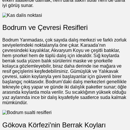
erken saatlerde dalmak, hem daha sakin sular hem de daha
iyi görüş sunar.
Bodrum ve Çevresi Resifleri
Bodrum Yarımadası, çok sayıda dalış merkezi ve farklı zorluk
seviyelerindeki noktalarıyla öne çıkar. Karaada’nın
çevresindeki kayalıklar, Akvaryum Koyu ve çeşitli batıklar,
hem şnorkel hem de tüplü dalış için idealdir. Sığ koylarda
berrak suda yüzen balık sürülerini maske ve şnorkelle
kolayca gözlemleyebilir, biraz daha derinde ise mağara ve
resif geçişlerini keşfedebilirsiniz. Gümüşlük ve Yalıkavak
çevresi, sakin koylarıyla yeni başlayanlar için güvenli birer
başlangıç noktasıdır. Bodrum’daki dalış merkezleri genellikle
tekneyle çıkış yapar ve günde iki dalışlık paketler sunar; öğle
arasında koylarda mola verilir. Su sıcaklığının yüksek olduğu
yaz aylarında ince bir dalış kıyafetiyle saatlerce suda kalmak
mümkündür.
Gökova Körfezi’nin Berrak Koyları