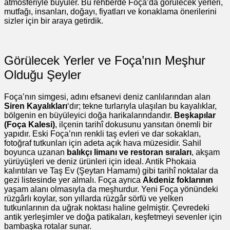
atmosferiyle büyüler. Bu rehberde Foça’da görülecek yerleri,
mutfağı, insanları, doğayı, fiyatları ve konaklama önerilerini
sizler için bir araya getirdik.
Görülecek Yerler ve Foça’nın Meşhur
Olduğu Şeyler
Foça’nın simgesi, adını efsanevi deniz canlılarından alan
Siren Kayalıkları
‘dır; tekne turlarıyla ulaşılan bu kayalıklar,
bölgenin en büyüleyici doğa harikalarındandır.
Beşkapılar
(Foça Kalesi)
, ilçenin tarihî dokusunu yansıtan önemli bir
yapıdır. Eski Foça’nın renkli taş evleri ve dar sokakları,
fotoğraf tutkunları için adeta açık hava müzesidir. Sahil
boyunca uzanan
balıkçı limanı ve restoran sıraları
, akşam
yürüyüşleri ve deniz ürünleri için ideal. Antik Phokaia
kalıntıları ve Taş Ev (Şeytan Hamamı) gibi tarihî noktalar da
gezi listesinde yer almalı. Foça ayrıca
Akdeniz foklarının
yaşam alanı olmasıyla da meşhurdur. Yeni Foça yönündeki
rüzgârlı koylar, son yıllarda rüzgâr sörfü ve yelken
tutkunlarının da uğrak noktası haline gelmiştir. Çevredeki
antik yerleşimler ve doğa patikaları, keşfetmeyi sevenler için
bambaşka rotalar sunar.