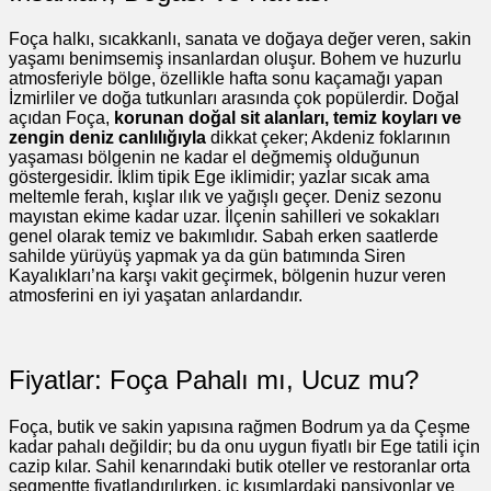
Foça halkı, sıcakkanlı, sanata ve doğaya değer veren, sakin
yaşamı benimsemiş insanlardan oluşur. Bohem ve huzurlu
atmosferiyle bölge, özellikle hafta sonu kaçamağı yapan
İzmirliler ve doğa tutkunları arasında çok popülerdir. Doğal
açıdan Foça,
korunan doğal sit alanları, temiz koyları ve
zengin deniz canlılığıyla
dikkat çeker; Akdeniz foklarının
yaşaması bölgenin ne kadar el değmemiş olduğunun
göstergesidir. İklim tipik Ege iklimidir; yazlar sıcak ama
meltemle ferah, kışlar ılık ve yağışlı geçer. Deniz sezonu
mayıstan ekime kadar uzar. İlçenin sahilleri ve sokakları
genel olarak temiz ve bakımlıdır. Sabah erken saatlerde
sahilde yürüyüş yapmak ya da gün batımında Siren
Kayalıkları’na karşı vakit geçirmek, bölgenin huzur veren
atmosferini en iyi yaşatan anlardandır.
Fiyatlar: Foça Pahalı mı, Ucuz mu?
Foça, butik ve sakin yapısına rağmen Bodrum ya da Çeşme
kadar pahalı değildir; bu da onu uygun fiyatlı bir Ege tatili için
cazip kılar. Sahil kenarındaki butik oteller ve restoranlar orta
segmentte fiyatlandırılırken, iç kısımlardaki pansiyonlar ve