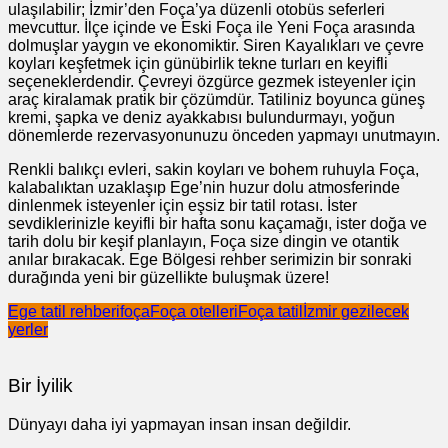
ulaşılabilir; İzmir’den Foça’ya düzenli otobüs seferleri
mevcuttur. İlçe içinde ve Eski Foça ile Yeni Foça arasında
dolmuşlar yaygın ve ekonomiktir. Siren Kayalıkları ve çevre
koyları keşfetmek için günübirlik tekne turları en keyifli
seçeneklerdendir. Çevreyi özgürce gezmek isteyenler için
araç kiralamak pratik bir çözümdür. Tatiliniz boyunca güneş
kremi, şapka ve deniz ayakkabısı bulundurmayı, yoğun
dönemlerde rezervasyonunuzu önceden yapmayı unutmayın.
Renkli balıkçı evleri, sakin koyları ve bohem ruhuyla Foça,
kalabalıktan uzaklaşıp Ege’nin huzur dolu atmosferinde
dinlenmek isteyenler için eşsiz bir tatil rotası. İster
sevdiklerinizle keyifli bir hafta sonu kaçamağı, ister doğa ve
tarih dolu bir keşif planlayın, Foça size dingin ve otantik
anılar bırakacak. Ege Bölgesi rehber serimizin bir sonraki
durağında yeni bir güzellikte buluşmak üzere!
Ege tatil rehberi
foça
Foça otelleri
Foça tatil
İzmir gezilecek
yerler
Bir İyilik
Dünyayı daha iyi yapmayan insan insan değildir.
Yazı