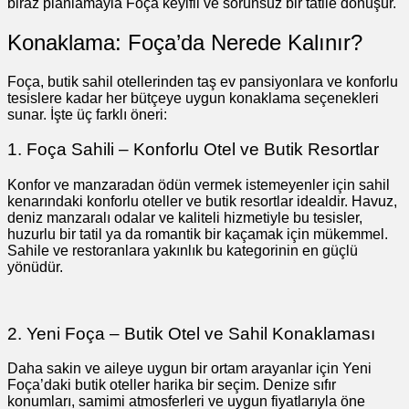
biraz planlamayla Foça keyifli ve sorunsuz bir tatile dönüşür.
Konaklama: Foça’da Nerede Kalınır?
Foça, butik sahil otellerinden taş ev pansiyonlara ve konforlu
tesislere kadar her bütçeye uygun konaklama seçenekleri
sunar. İşte üç farklı öneri:
1. Foça Sahili – Konforlu Otel ve Butik Resortlar
Konfor ve manzaradan ödün vermek istemeyenler için sahil
kenarındaki konforlu oteller ve butik resortlar idealdir. Havuz,
deniz manzaralı odalar ve kaliteli hizmetiyle bu tesisler,
huzurlu bir tatil ya da romantik bir kaçamak için mükemmel.
Sahile ve restoranlara yakınlık bu kategorinin en güçlü
yönüdür.
2. Yeni Foça – Butik Otel ve Sahil Konaklaması
Daha sakin ve aileye uygun bir ortam arayanlar için Yeni
Foça’daki butik oteller harika bir seçim. Denize sıfır
konumları, samimi atmosferleri ve uygun fiyatlarıyla öne