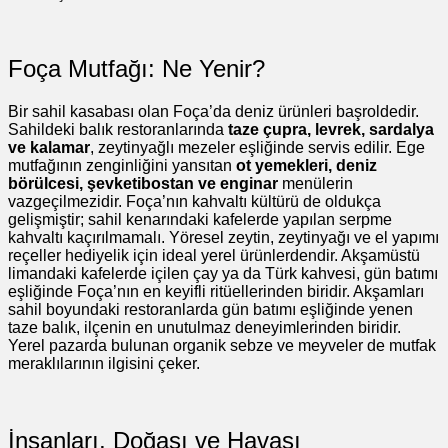
Foça Mutfağı: Ne Yenir?
Bir sahil kasabası olan Foça’da deniz ürünleri başroldedir.
Sahildeki balık restoranlarında
taze çupra, levrek, sardalya
ve kalamar
, zeytinyağlı mezeler eşliğinde servis edilir. Ege
mutfağının zenginliğini yansıtan
ot yemekleri, deniz
börülcesi, şevketibostan ve enginar
menülerin
vazgeçilmezidir. Foça’nın kahvaltı kültürü de oldukça
gelişmiştir; sahil kenarındaki kafelerde yapılan serpme
kahvaltı kaçırılmamalı. Yöresel zeytin, zeytinyağı ve el yapımı
reçeller hediyelik için ideal yerel ürünlerdendir. Akşamüstü
limandaki kafelerde içilen çay ya da Türk kahvesi, gün batımı
eşliğinde Foça’nın en keyifli ritüellerinden biridir. Akşamları
sahil boyundaki restoranlarda gün batımı eşliğinde yenen
taze balık, ilçenin en unutulmaz deneyimlerinden biridir.
Yerel pazarda bulunan organik sebze ve meyveler de mutfak
meraklılarının ilgisini çeker.
İnsanları, Doğası ve Havası