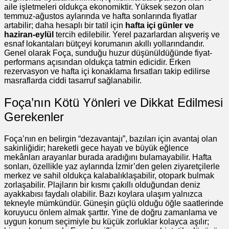
aile işletmeleri oldukça ekonomiktir. Yüksek sezon olan
temmuz-ağustos aylarında ve hafta sonlarında fiyatlar
artabilir; daha hesaplı bir tatil için
hafta içi günler ve
haziran-eylül
tercih edilebilir. Yerel pazarlardan alışveriş ve
esnaf lokantaları bütçeyi korumanın akıllı yollarındandır.
Genel olarak Foça, sunduğu huzur düşünüldüğünde fiyat-
performans açısından oldukça tatmin edicidir. Erken
rezervasyon ve hafta içi konaklama fırsatları takip edilirse
masraflarda ciddi tasarruf sağlanabilir.
Foça’nın Kötü Yönleri ve Dikkat Edilmesi
Gerekenler
Foça’nın en belirgin “dezavantajı”, bazıları için avantaj olan
sakinliğidir; hareketli gece hayatı ve büyük eğlence
mekânları arayanlar burada aradığını bulamayabilir. Hafta
sonları, özellikle yaz aylarında İzmir’den gelen ziyaretçilerle
merkez ve sahil oldukça kalabalıklaşabilir, otopark bulmak
zorlaşabilir. Plajların bir kısmı çakıllı olduğundan deniz
ayakkabısı faydalı olabilir. Bazı koylara ulaşım yalnızca
tekneyle mümkündür. Güneşin güçlü olduğu öğle saatlerinde
koruyucu önlem almak şarttır. Yine de doğru zamanlama ve
uygun konum seçimiyle bu küçük zorluklar kolayca aşılır;