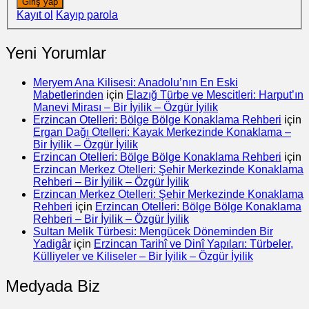
Giriş yap
Kayıt ol
Kayıp parola
Yeni Yorumlar
Meryem Ana Kilisesi: Anadolu’nın En Eski
Mabetlerinden
için
Elazığ Türbe ve Mescitleri: Harput’ın
Manevi Mirası – Bir İyilik – Özgür İyilik
Erzincan Otelleri: Bölge Bölge Konaklama Rehberi
için
Ergan Dağı Otelleri: Kayak Merkezinde Konaklama –
Bir İyilik – Özgür İyilik
Erzincan Otelleri: Bölge Bölge Konaklama Rehberi
için
Erzincan Merkez Otelleri: Şehir Merkezinde Konaklama
Rehberi – Bir İyilik – Özgür İyilik
Erzincan Merkez Otelleri: Şehir Merkezinde Konaklama
Rehberi
için
Erzincan Otelleri: Bölge Bölge Konaklama
Rehberi – Bir İyilik – Özgür İyilik
Sultan Melik Türbesi: Mengücek Döneminden Bir
Yadigâr
için
Erzincan Tarihî ve Dinî Yapıları: Türbeler,
Külliyeler ve Kiliseler – Bir İyilik – Özgür İyilik
Medyada Biz