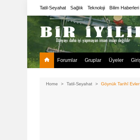
Skip
Tatil-Seyahat
Sağlık
Teknoloji
Bilim Haberleri
to
content
Forumlar
Gruplar
Üyeler
Giri
Home
Tatil-Seyahat
Göynük Tarihî Evle