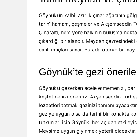
Göynük’ün kalbi, asırlık çınar ağacının gö
tarihî hamam, çeşmeler ve Akşemseddin Türb
Çınaraltı, hem yöre halkının buluşma noktas
çıkardığı bir alandır. Meydan çevresindeki
canlı ipuçları sunar. Burada oturup bir çay 
Göynük’te gezi önerile
Göynük’ü gezerken acele etmemenizi, dar s
keşfetmenizi öneririz. Akşemseddin Türbes
lezzetleri tatmak gezinizi tamamlayacaktır.
geziye uygun olsa da tarihî bir konakta ko
tutkunları için Göynük, her açıdan etkileyic
Mevsime uygun giyinmek yeterli olacaktır.