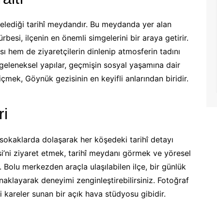
lgelediği tarihî meydandır. Bu meydanda yer alan
esi, ilçenin en önemli simgelerini bir araya getirir.
ı hem de ziyaretçilerin dinlenip atmosferin tadını
 geleneksel yapılar, geçmişin sosyal yaşamına dair
içmek, Göynük gezisinin en keyifli anlarından biridir.
ri
okaklarda dolaşarak her köşedeki tarihî detayı
i’ni ziyaret etmek, tarihî meydanı görmek ve yöresel
 Bolu merkezden araçla ulaşılabilen ilçe, bir günlük
naklayarak deneyimi zenginleştirebilirsiniz. Fotoğraf
i kareler sunan bir açık hava stüdyosu gibidir.