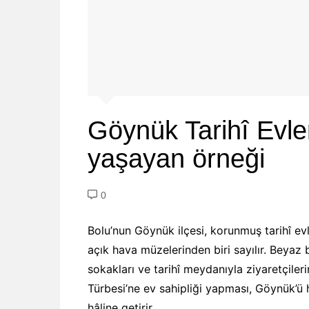
Göynük Tarihî Evl
yaşayan örneği
0
Bolu’nun Göynük ilçesi, korunmuş tarihî ev
açık hava müzelerinden biri sayılır. Beyaz b
sokakları ve tarihî meydanıyla ziyaretçile
Türbesi’ne ev sahipliği yapması, Göynük’ü
hâline getirir.