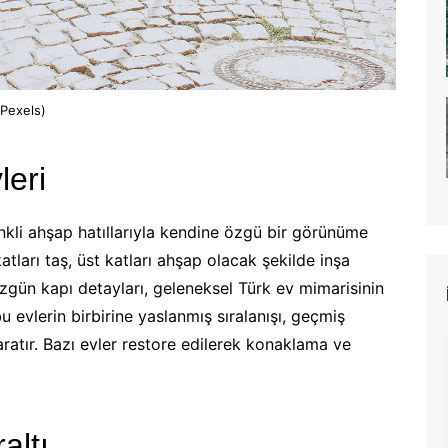
 Pexels)
leri
nkli ahşap hatıllarıyla kendine özgü bir görünüme
 katları taş, üst katları ahşap olacak şekilde inşa
zgün kapı detayları, geleneksel Türk ev mimarisinin
bu evlerin birbirine yaslanmış sıralanışı, geçmiş
ratır. Bazı evler restore edilerek konaklama ve
altı