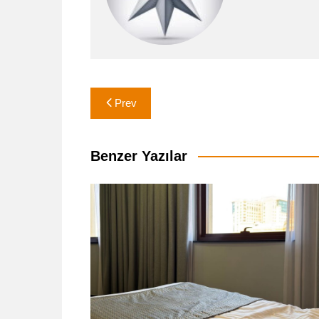
Yazı
Prev
gezinmesi
Benzer Yazılar