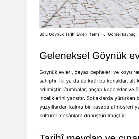
Bolu Göynük Tarihî Evleri (temsilî). (Görsel kaynağı:
Geleneksel Göynük ev
Göynük evleri, beyaz cepheleri ve koyu re
sahiptir. İki ya da üç katlı bu konaklar, alt
edilmiştir. Cumbalar, ahşap kepenkler ve ö
inceliklerini yansıtır. Sokaklarda yürürken 
yüzyıllardan kalma bir kasaba atmosferi ya
kültürel mekânlara dönüştürülmüştür.
Tarihî meydan ve çınar