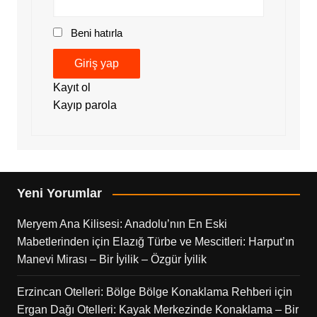
Beni hatırla
Giriş yap
Kayıt ol
Kayıp parola
Yeni Yorumlar
Meryem Ana Kilisesi: Anadolu’nın En Eski
Mabetlerinden
için
Elazığ Türbe ve Mescitleri: Harput’ın
Manevi Mirası – Bir İyilik – Özgür İyilik
Erzincan Otelleri: Bölge Bölge Konaklama Rehberi
için
Ergan Dağı Otelleri: Kayak Merkezinde Konaklama – Bir