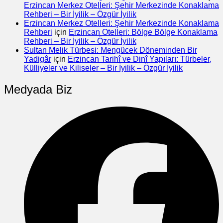
Erzincan Merkez Otelleri: Şehir Merkezinde Konaklama
Rehberi – Bir İyilik – Özgür İyilik
Erzincan Merkez Otelleri: Şehir Merkezinde Konaklama
Rehberi
için
Erzincan Otelleri: Bölge Bölge Konaklama
Rehberi – Bir İyilik – Özgür İyilik
Sultan Melik Türbesi: Mengücek Döneminden Bir
Yadigâr
için
Erzincan Tarihî ve Dinî Yapıları: Türbeler,
Külliyeler ve Kiliseler – Bir İyilik – Özgür İyilik
Medyada Biz