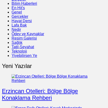
Bilim Haberleri
En Hit's
Genel
Gerçekler
Hayat Dersi
Lafa Bak
Nedir
Ödev ve Kaynaklar
Resim Galerisi
Sağlık
Tatil-Seyahat
Teknoloji
Yiyebilirsen Ye
Yeni Yazılar
Erzincan Otelleri: Bölge Bölge
Konaklama Rehberi