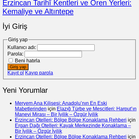
Erzincan Tarihî Kentleri ve Ören Yerleri:
Kemaliye ve Altıntepe
İyi Giriş
Giriş yap
Kullanıcı adı:
Parola:
Beni hatırla
Giriş yap
Kayıt ol
Kayıp parola
Yeni Yorumlar
Meryem Ana Kilisesi: Anadolu’nın En Eski
Mabetlerinden
için
Elazığ Türbe ve Mescitleri: Harput’ın
Manevi Mirası – Bir İyilik – Özgür İyilik
Erzincan Otelleri: Bölge Bölge Konaklama Rehberi
için
Ergan Dağı Otelleri: Kayak Merkezinde Konaklama –
Bir İyilik – Özgür İyilik
Erzincan Otelleri: Bölge Bölge Konaklama Rehberi
için