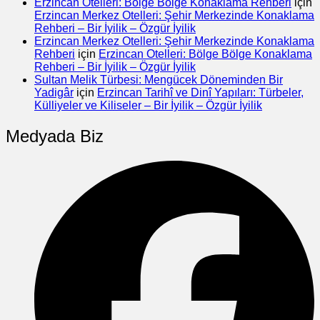
Erzincan Otelleri: Bölge Bölge Konaklama Rehberi
için
Erzincan Merkez Otelleri: Şehir Merkezinde Konaklama
Rehberi – Bir İyilik – Özgür İyilik
Erzincan Merkez Otelleri: Şehir Merkezinde Konaklama
Rehberi
için
Erzincan Otelleri: Bölge Bölge Konaklama
Rehberi – Bir İyilik – Özgür İyilik
Sultan Melik Türbesi: Mengücek Döneminden Bir
Yadigâr
için
Erzincan Tarihî ve Dinî Yapıları: Türbeler,
Külliyeler ve Kiliseler – Bir İyilik – Özgür İyilik
Medyada Biz