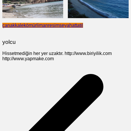
çanakkale
kömür
liman
resim
seyahat
tatil
yolcu
Hissetmediğin her yer uzaktır. http://www.biriyilik.com
http://www.yapmake.com
Yazı
gezinmesi