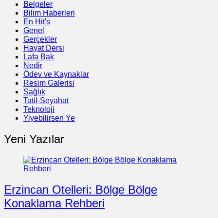
Belgeler
Bilim Haberleri
En Hit's
Genel
Gerçekler
Hayat Dersi
Lafa Bak
Nedir
Ödev ve Kaynaklar
Resim Galerisi
Sağlık
Tatil-Seyahat
Teknoloji
Yiyebilirsen Ye
Yeni Yazılar
Erzincan Otelleri: Bölge Bölge
Konaklama Rehberi