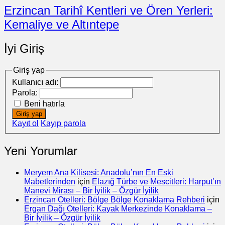
Erzincan Tarihî Kentleri ve Ören Yerleri:
Kemaliye ve Altıntepe
İyi Giriş
Giriş yap
Kullanıcı adı:
Parola:
Beni hatırla
Giriş yap
Kayıt ol
Kayıp parola
Yeni Yorumlar
Meryem Ana Kilisesi: Anadolu’nın En Eski
Mabetlerinden
için
Elazığ Türbe ve Mescitleri: Harput’ın
Manevi Mirası – Bir İyilik – Özgür İyilik
Erzincan Otelleri: Bölge Bölge Konaklama Rehberi
için
Ergan Dağı Otelleri: Kayak Merkezinde Konaklama –
Bir İyilik – Özgür İyilik