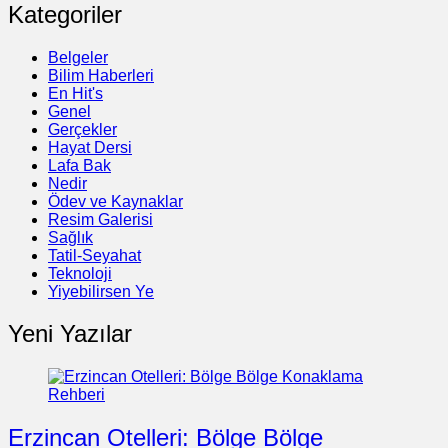
Kategoriler
Belgeler
Bilim Haberleri
En Hit's
Genel
Gerçekler
Hayat Dersi
Lafa Bak
Nedir
Ödev ve Kaynaklar
Resim Galerisi
Sağlık
Tatil-Seyahat
Teknoloji
Yiyebilirsen Ye
Yeni Yazılar
Erzincan Otelleri: Bölge Bölge