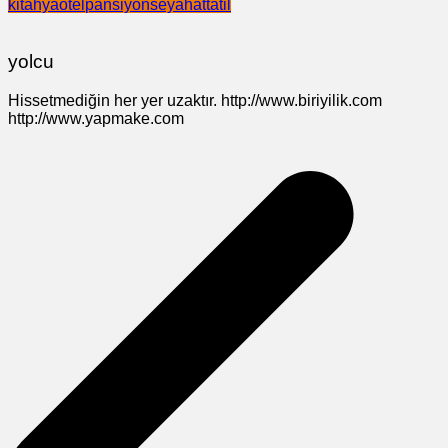
kitahya
otel
pansiyon
seyahat
tatil
yolcu
Hissetmediğin her yer uzaktır. http://www.biriyilik.com
http://www.yapmake.com
Yazı
gezinmesi