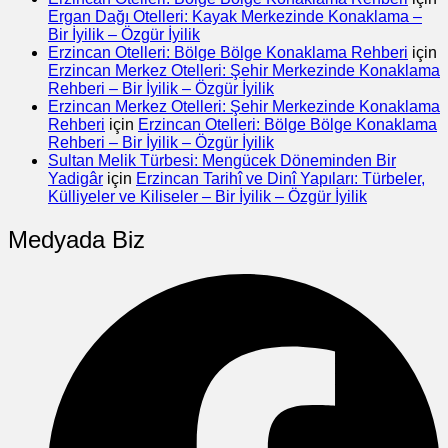
Ergan Dağı Otelleri: Kayak Merkezinde Konaklama –
Bir İyilik – Özgür İyilik
Erzincan Otelleri: Bölge Bölge Konaklama Rehberi
için
Erzincan Merkez Otelleri: Şehir Merkezinde Konaklama
Rehberi – Bir İyilik – Özgür İyilik
Erzincan Merkez Otelleri: Şehir Merkezinde Konaklama
Rehberi
için
Erzincan Otelleri: Bölge Bölge Konaklama
Rehberi – Bir İyilik – Özgür İyilik
Sultan Melik Türbesi: Mengücek Döneminden Bir
Yadigâr
için
Erzincan Tarihî ve Dinî Yapıları: Türbeler,
Külliyeler ve Kiliseler – Bir İyilik – Özgür İyilik
Medyada Biz