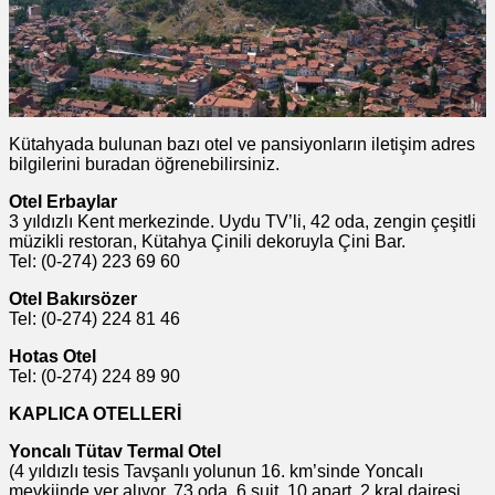
Kütahyada bulunan bazı otel ve pansiyonların iletişim adres
bilgilerini buradan öğrenebilirsiniz.
Otel Erbaylar
3 yıldızlı Kent merkezinde. Uydu TV’li, 42 oda, zengin çeşitli
müzikli restoran, Kütahya Çinili dekoruyla Çini Bar.
Tel: (0-274) 223 69 60
Otel Bakırsözer
Tel: (0-274) 224 81 46
Hotas Otel
Tel: (0-274) 224 89 90
KAPLICA OTELLERİ
Yoncalı Tütav Termal Otel
(4 yıldızlı tesis Tavşanlı yolunun 16. km’sinde Yoncalı
mevkiinde yer alıyor. 73 oda, 6 suit, 10 apart, 2 kral dairesi