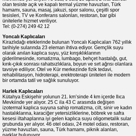
olan tesiste açık ve kapalı termal yüzme havuzları, Türk
hamamı, sauna, masaj, jakuzi, spor salonu, çeşitli spor
tesisleri, TV ve Konferans salonları, restoran, bar gibi
ünitelerle hizmet veriliyor.
Tel: (0-274) 249 42 12
Yoncalı Kaplıcaları
Kirazlıdağı eteklerinde bulunan Yoncalı Kaplıcaları 762 yıllık
tarihiyle sularında 23 eleman ihtiva ediyor. Gemçlik suyu
olarak anılan kaplıca suyu, yüz kırışıklıklarının
giderilmesinde, romatizma, lumbago, behçet hastalığı, gut,
kırık-çıkık sonrası rahatsızlıklara, boyun ve sırt ağrısı olanlara
tavsiye ediliyor. Otel ve Kür merkezinde fizik tedavi,
rehabilitasyon, hidroterapi, erektroterapi üniteleri ile modern
bir ortamda tatil ve sağlık sunuluyor.
Harlek Kaplıcaları
Kütahya Eskişehir yolunun 21. km’sinde 4 km içerde Ilıca
Mevkiinde yer alıyor. 25 C ila 43 C arasında değişen
izotermal kaplıca suyuna sahip romatizma, cilt, sinir ve kadın
hastalıklarına, karaciğer yetersizliklerine, böbrek ve safra
kesesi iltahaplarına iyi gelen kaplıca suyu oligometalik sular
grubunda yer alıyor. 46 otel odası, 24 motel odası, restoran,
yüzme havuzları, sauna, Türk hamamı, piknik alanları,
parklar bulunuyor.