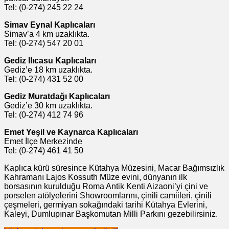
Tel: (0-274) 245 22 24
Simav Eynal Kaplıcaları
Simav’a 4 km uzaklıkta.
Tel: (0-274) 547 20 01
Gediz Ilıcasu Kaplıcaları
Gediz’e 18 km uzaklıkta.
Tel: (0-274) 431 52 00
Gediz Muratdağı Kaplıcaları
Gediz’e 30 km uzaklıkta.
Tel: (0-274) 412 74 96
Emet Yeşil ve Kaynarca Kaplıcaları
Emet İlçe Merkezinde
Tel: (0-274) 461 41 50
Kaplıca kürü süresince Kütahya Müzesini, Macar Bağımsızlık
Kahramanı Lajos Kossuth Müze evini, dünyanın ilk
borsasının kurulduğu Roma Antik Kenti Aizaoni’yi çini ve
porselen atölyelerini Showroomlarını, çinili camiileri, çinili
çeşmeleri, germiyan sokağındaki tarihi Kütahya Evlerini,
Kaleyi, Dumlupınar Başkomutan Milli Parkını gezebilirsiniz.