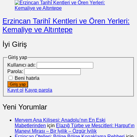
Erzincan Tarihî Kentleri ve Ören Yerleri:
Kemaliye ve Altıntepe
İyi Giriş
Giriş yap
Kullanıcı adı:
Parola:
Beni hatırla
Giriş yap
Kayıt ol
Kayıp parola
Yeni Yorumlar
Meryem Ana Kilisesi: Anadolu’nın En Eski
Mabetlerinden
için
Elazığ Türbe ve Mescitleri: Harput’ın
Manevi Mirası – Bir İyilik – Özgür İyilik
Erzincan Otelleri: Bölge Bölge Konaklama Rehberi
için