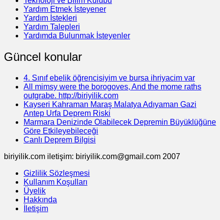
Teknoloji ve Bilim Kulübü
Yardım Etmek İsteyener
Yardım İstekleri
Yardım Talepleri
Yardımda Bulunmak İsteyenler
Güncel konular
4. Sınıf ebelik öğrencisiyim ve bursa ihriyacim var
All mimsy were the borogoves, And the mome raths
outgrabe. http://biriyilik.com
Kayseri Kahraman Maraş Malatya Adıyaman Gazi
Antep Urfa Deprem Riski
Marmara Denizinde Olabilecek Depremin Büyüklüğüne
Göre Etkileyebileceği
Canlı Deprem Bilgisi
biriyilik.com iletişim: biriyilik.com@gmail.com 2007
Gizlilik Sözleşmesi
Kullanım Koşulları
Üyelik
Hakkında
İletişim