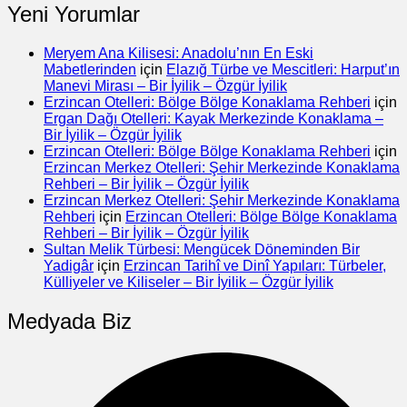
Yeni Yorumlar
Meryem Ana Kilisesi: Anadolu’nın En Eski
Mabetlerinden
için
Elazığ Türbe ve Mescitleri: Harput’ın
Manevi Mirası – Bir İyilik – Özgür İyilik
Erzincan Otelleri: Bölge Bölge Konaklama Rehberi
için
Ergan Dağı Otelleri: Kayak Merkezinde Konaklama –
Bir İyilik – Özgür İyilik
Erzincan Otelleri: Bölge Bölge Konaklama Rehberi
için
Erzincan Merkez Otelleri: Şehir Merkezinde Konaklama
Rehberi – Bir İyilik – Özgür İyilik
Erzincan Merkez Otelleri: Şehir Merkezinde Konaklama
Rehberi
için
Erzincan Otelleri: Bölge Bölge Konaklama
Rehberi – Bir İyilik – Özgür İyilik
Sultan Melik Türbesi: Mengücek Döneminden Bir
Yadigâr
için
Erzincan Tarihî ve Dinî Yapıları: Türbeler,
Külliyeler ve Kiliseler – Bir İyilik – Özgür İyilik
Medyada Biz