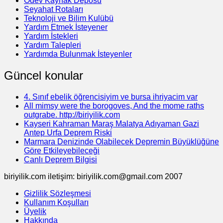
Ödev Kaynak Deposu
Seyahat Rotaları
Teknoloji ve Bilim Kulübü
Yardım Etmek İsteyener
Yardım İstekleri
Yardım Talepleri
Yardımda Bulunmak İsteyenler
Güncel konular
4. Sınıf ebelik öğrencisiyim ve bursa ihriyacim var
All mimsy were the borogoves, And the mome raths
outgrabe. http://biriyilik.com
Kayseri Kahraman Maraş Malatya Adıyaman Gazi
Antep Urfa Deprem Riski
Marmara Denizinde Olabilecek Depremin Büyüklüğüne
Göre Etkileyebileceği
Canlı Deprem Bilgisi
biriyilik.com iletişim: biriyilik.com@gmail.com 2007
Gizlilik Sözleşmesi
Kullanım Koşulları
Üyelik
Hakkında