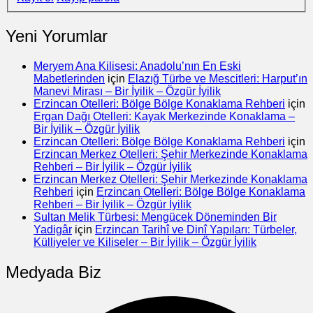
Yeni Yorumlar
Meryem Ana Kilisesi: Anadolu’nın En Eski
Mabetlerinden
için
Elazığ Türbe ve Mescitleri: Harput’ın
Manevi Mirası – Bir İyilik – Özgür İyilik
Erzincan Otelleri: Bölge Bölge Konaklama Rehberi
için
Ergan Dağı Otelleri: Kayak Merkezinde Konaklama –
Bir İyilik – Özgür İyilik
Erzincan Otelleri: Bölge Bölge Konaklama Rehberi
için
Erzincan Merkez Otelleri: Şehir Merkezinde Konaklama
Rehberi – Bir İyilik – Özgür İyilik
Erzincan Merkez Otelleri: Şehir Merkezinde Konaklama
Rehberi
için
Erzincan Otelleri: Bölge Bölge Konaklama
Rehberi – Bir İyilik – Özgür İyilik
Sultan Melik Türbesi: Mengücek Döneminden Bir
Yadigâr
için
Erzincan Tarihî ve Dinî Yapıları: Türbeler,
Külliyeler ve Kiliseler – Bir İyilik – Özgür İyilik
Medyada Biz