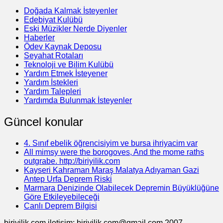
Doğada Kalmak İsteyenler
Edebiyat Kulübü
Eski Müzikler Nerde Diyenler
Haberler
Ödev Kaynak Deposu
Seyahat Rotaları
Teknoloji ve Bilim Kulübü
Yardım Etmek İsteyener
Yardım İstekleri
Yardım Talepleri
Yardımda Bulunmak İsteyenler
Güncel konular
4. Sınıf ebelik öğrencisiyim ve bursa ihriyacim var
All mimsy were the borogoves, And the mome raths
outgrabe. http://biriyilik.com
Kayseri Kahraman Maraş Malatya Adıyaman Gazi
Antep Urfa Deprem Riski
Marmara Denizinde Olabilecek Depremin Büyüklüğüne
Göre Etkileyebileceği
Canlı Deprem Bilgisi
biriyilik.com iletişim: biriyilik.com@gmail.com 2007