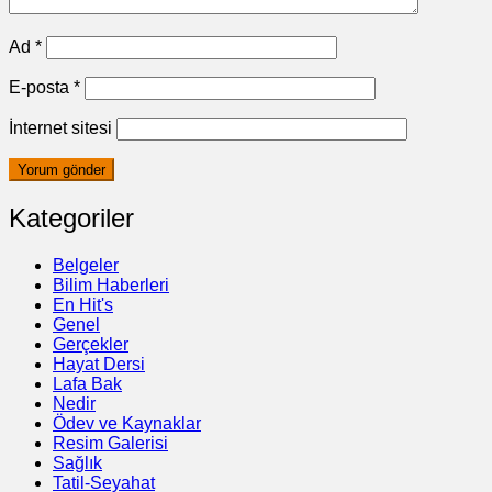
Ad
*
E-posta
*
İnternet sitesi
Kategoriler
Belgeler
Bilim Haberleri
En Hit's
Genel
Gerçekler
Hayat Dersi
Lafa Bak
Nedir
Ödev ve Kaynaklar
Resim Galerisi
Sağlık
Tatil-Seyahat