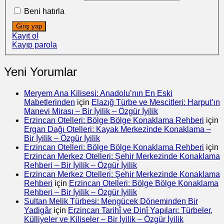
Beni hatırla
Giriş yap
Kayıt ol
Kayıp parola
Yeni Yorumlar
Meryem Ana Kilisesi: Anadolu’nın En Eski
Mabetlerinden
için
Elazığ Türbe ve Mescitleri: Harput’ın
Manevi Mirası – Bir İyilik – Özgür İyilik
Erzincan Otelleri: Bölge Bölge Konaklama Rehberi
için
Ergan Dağı Otelleri: Kayak Merkezinde Konaklama –
Bir İyilik – Özgür İyilik
Erzincan Otelleri: Bölge Bölge Konaklama Rehberi
için
Erzincan Merkez Otelleri: Şehir Merkezinde Konaklama
Rehberi – Bir İyilik – Özgür İyilik
Erzincan Merkez Otelleri: Şehir Merkezinde Konaklama
Rehberi
için
Erzincan Otelleri: Bölge Bölge Konaklama
Rehberi – Bir İyilik – Özgür İyilik
Sultan Melik Türbesi: Mengücek Döneminden Bir
Yadigâr
için
Erzincan Tarihî ve Dinî Yapıları: Türbeler,
Külliyeler ve Kiliseler – Bir İyilik – Özgür İyilik