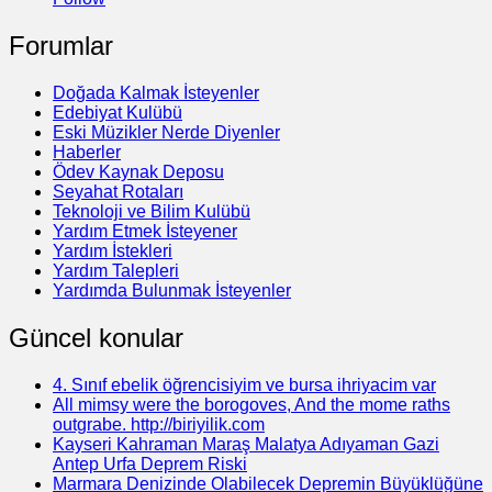
Forumlar
Doğada Kalmak İsteyenler
Edebiyat Kulübü
Eski Müzikler Nerde Diyenler
Haberler
Ödev Kaynak Deposu
Seyahat Rotaları
Teknoloji ve Bilim Kulübü
Yardım Etmek İsteyener
Yardım İstekleri
Yardım Talepleri
Yardımda Bulunmak İsteyenler
Güncel konular
4. Sınıf ebelik öğrencisiyim ve bursa ihriyacim var
All mimsy were the borogoves, And the mome raths
outgrabe. http://biriyilik.com
Kayseri Kahraman Maraş Malatya Adıyaman Gazi
Antep Urfa Deprem Riski
Marmara Denizinde Olabilecek Depremin Büyüklüğüne