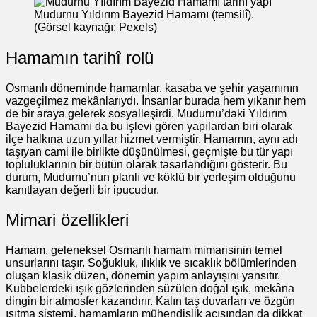
Mudurnu Yıldırım Bayezid Hamamı (temsilî).
(Görsel kaynağı: Pexels)
Hamamın tarihî rolü
Osmanlı döneminde hamamlar, kasaba ve şehir yaşamının
vazgeçilmez mekânlarıydı. İnsanlar burada hem yıkanır hem
de bir araya gelerek sosyalleşirdi. Mudurnu’daki Yıldırım
Bayezid Hamamı da bu işlevi gören yapılardan biri olarak
ilçe halkına uzun yıllar hizmet vermiştir. Hamamın, aynı adı
taşıyan cami ile birlikte düşünülmesi, geçmişte bu tür yapı
topluluklarının bir bütün olarak tasarlandığını gösterir. Bu
durum, Mudurnu’nun planlı ve köklü bir yerleşim olduğunu
kanıtlayan değerli bir ipucudur.
Mimari özellikleri
Hamam, geleneksel Osmanlı hamam mimarisinin temel
unsurlarını taşır. Soğukluk, ılıklık ve sıcaklık bölümlerinden
oluşan klasik düzen, dönemin yapım anlayışını yansıtır.
Kubbelerdeki ışık gözlerinden süzülen doğal ışık, mekâna
dingin bir atmosfer kazandırır. Kalın taş duvarları ve özgün
ısıtma sistemi, hamamların mühendislik açısından da dikkat