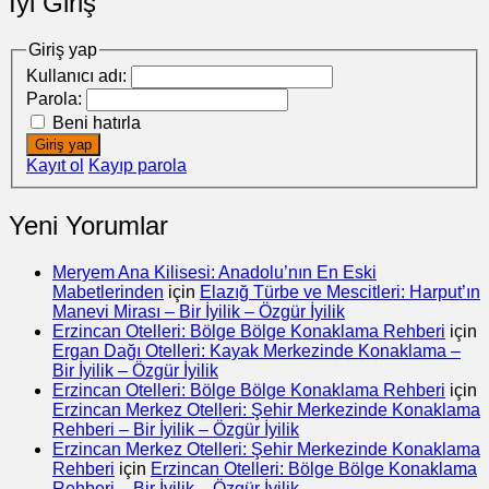
İyi Giriş
Giriş yap
Kullanıcı adı:
Parola:
Beni hatırla
Giriş yap
Kayıt ol
Kayıp parola
Yeni Yorumlar
Meryem Ana Kilisesi: Anadolu’nın En Eski
Mabetlerinden
için
Elazığ Türbe ve Mescitleri: Harput’ın
Manevi Mirası – Bir İyilik – Özgür İyilik
Erzincan Otelleri: Bölge Bölge Konaklama Rehberi
için
Ergan Dağı Otelleri: Kayak Merkezinde Konaklama –
Bir İyilik – Özgür İyilik
Erzincan Otelleri: Bölge Bölge Konaklama Rehberi
için
Erzincan Merkez Otelleri: Şehir Merkezinde Konaklama
Rehberi – Bir İyilik – Özgür İyilik
Erzincan Merkez Otelleri: Şehir Merkezinde Konaklama
Rehberi
için
Erzincan Otelleri: Bölge Bölge Konaklama
Rehberi – Bir İyilik – Özgür İyilik