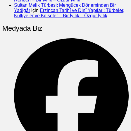
Sultan Melik Türbesi: Mengücek Döneminden Bir
Yadigâr
için
Erzincan Tarihî ve Dinî Yapıları: Türbeler,
Külliyeler ve Kiliseler – Bir İyilik – Özgür İyilik
Medyada Biz