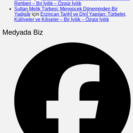
Rehberi – Bir İyilik – Özgür İyilik
Sultan Melik Türbesi: Mengücek Döneminden Bir
Yadigâr
için
Erzincan Tarihî ve Dinî Yapıları: Türbeler,
Külliyeler ve Kiliseler – Bir İyilik – Özgür İyilik
Medyada Biz