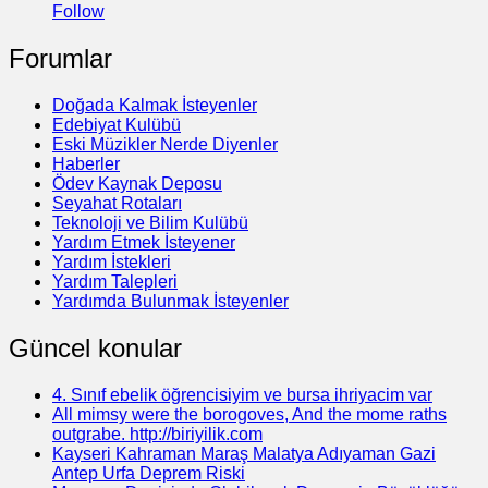
Follow
Forumlar
Doğada Kalmak İsteyenler
Edebiyat Kulübü
Eski Müzikler Nerde Diyenler
Haberler
Ödev Kaynak Deposu
Seyahat Rotaları
Teknoloji ve Bilim Kulübü
Yardım Etmek İsteyener
Yardım İstekleri
Yardım Talepleri
Yardımda Bulunmak İsteyenler
Güncel konular
4. Sınıf ebelik öğrencisiyim ve bursa ihriyacim var
All mimsy were the borogoves, And the mome raths
outgrabe. http://biriyilik.com
Kayseri Kahraman Maraş Malatya Adıyaman Gazi
Antep Urfa Deprem Riski