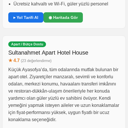
Ücretsiz kahvaltı ve Wi-Fi, güler yüzlü personel
▸ Yol Tarifi Al
◉ Haritada Gör
Apart / Bütçe Dostu
Sultanahmet Apart Hotel House
★ 4.7
(23 değerlendirme)
Küçük Ayasofya’da, tüm odalarında mutfak bulunan bir
apart otel. Ziyaretçiler manzaralı, sevimli ve konforlu
odaları, merkezi konumu, havaalanı transferi imkânını
ve restoran-dükkân-ulaşım önerileriyle her konuda
yardımcı olan güler yüzlü ev sahibini övüyor. Kendi
yemeğini yapmak isteyen aileler ve uzun konaklamalar
için fiyat-performansı yüksek, uygun fiyatlı bir ucuz
konaklama seçeneğidir.