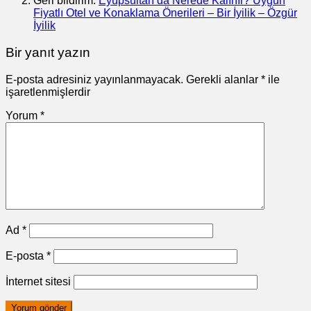
Geri bildirim:
Eyüpsultan’da Nerede Kalınır? Uygun
Fiyatlı Otel ve Konaklama Önerileri – Bir İyilik – Özgür
İyilik
Bir yanıt yazın
E-posta adresiniz yayınlanmayacak.
Gerekli alanlar
*
ile
işaretlenmişlerdir
Yorum
*
Ad
*
E-posta
*
İnternet sitesi