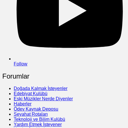
Follow
Forumlar
Doğada Kalmak İsteyenler
Edebiyat Kulübü
Eski Müzikler Nerde Diyenler
Haberler
Ödev Kaynak Deposu
Seyahat Rotaları
Teknoloji ve Bilim Kulübü
Yardım Etmek İsteyener