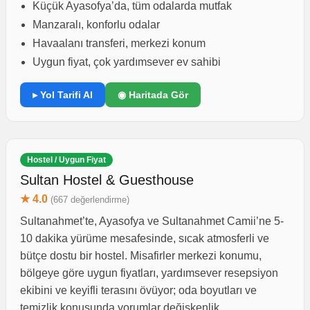
Küçük Ayasofya’da, tüm odalarda mutfak
Manzaralı, konforlu odalar
Havaalanı transferi, merkezi konum
Uygun fiyat, çok yardımsever ev sahibi
▸ Yol Tarifi Al
◉ Haritada Gör
Hostel / Uygun Fiyat
Sultan Hostel & Guesthouse
★ 4.0
(667 değerlendirme)
Sultanahmet’te, Ayasofya ve Sultanahmet Camii’ne 5-
10 dakika yürüme mesafesinde, sıcak atmosferli ve
bütçe dostu bir hostel. Misafirler merkezi konumu,
bölgeye göre uygun fiyatları, yardımsever resepsiyon
ekibini ve keyifli terasını övüyor; oda boyutları ve
temizlik konusunda yorumlar değişkenlik