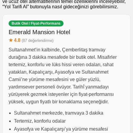
ve ucuz otel alternatiflerinin temel özelliklerini inceleyebilir,
“Yol Tarifi Al” butonuyla nasıl gideceğinizi görebilirsiniz.
Butik Otel / Fiyat-Performans
Emerald Mansion Hotel
★ 4.8
(87 değerlendirme)
Sultanahmet’in kalbinde, Çemberlitaş tramvay
durağına 3 dakika mesafede bir butik otel. Misafirler
tertemiz, konforlu ve lüks hissi veren odaları, rahat
yatakları, Kapalıçarşı, Ayasofya ve Sultanahmet
Camii’ne yürüme mesafesini ve güler yüzlü,
yardımsever personeli övüyor. Tarihî yarımadayı
yürüyerek gezmek isteyenler için fiyat-performansı
yüksek, uygun fiyatlı bir konaklama seçeneğidir.
Sultanahmet merkezde, tramvaya 3 dakika
Tertemiz, konforlu odalar
Ayasofya ve Kapalıçarşı’ya yürüme mesafesi