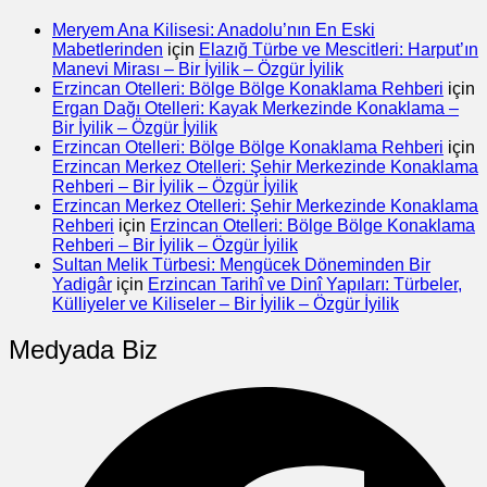
Meryem Ana Kilisesi: Anadolu’nın En Eski
Mabetlerinden
için
Elazığ Türbe ve Mescitleri: Harput’ın
Manevi Mirası – Bir İyilik – Özgür İyilik
Erzincan Otelleri: Bölge Bölge Konaklama Rehberi
için
Ergan Dağı Otelleri: Kayak Merkezinde Konaklama –
Bir İyilik – Özgür İyilik
Erzincan Otelleri: Bölge Bölge Konaklama Rehberi
için
Erzincan Merkez Otelleri: Şehir Merkezinde Konaklama
Rehberi – Bir İyilik – Özgür İyilik
Erzincan Merkez Otelleri: Şehir Merkezinde Konaklama
Rehberi
için
Erzincan Otelleri: Bölge Bölge Konaklama
Rehberi – Bir İyilik – Özgür İyilik
Sultan Melik Türbesi: Mengücek Döneminden Bir
Yadigâr
için
Erzincan Tarihî ve Dinî Yapıları: Türbeler,
Külliyeler ve Kiliseler – Bir İyilik – Özgür İyilik
Medyada Biz