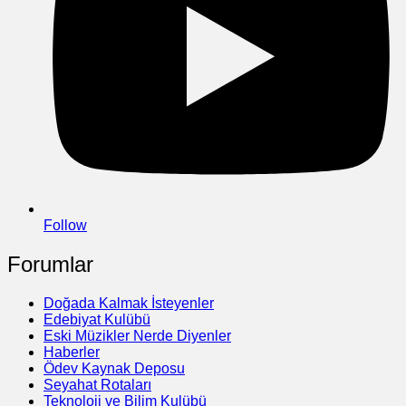
Follow
Forumlar
Doğada Kalmak İsteyenler
Edebiyat Kulübü
Eski Müzikler Nerde Diyenler
Haberler
Ödev Kaynak Deposu
Seyahat Rotaları
Teknoloji ve Bilim Kulübü