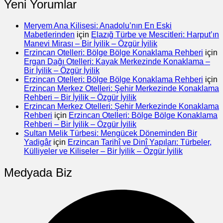
Yeni Yorumlar
Meryem Ana Kilisesi: Anadolu’nın En Eski
Mabetlerinden
için
Elazığ Türbe ve Mescitleri: Harput’ın
Manevi Mirası – Bir İyilik – Özgür İyilik
Erzincan Otelleri: Bölge Bölge Konaklama Rehberi
için
Ergan Dağı Otelleri: Kayak Merkezinde Konaklama –
Bir İyilik – Özgür İyilik
Erzincan Otelleri: Bölge Bölge Konaklama Rehberi
için
Erzincan Merkez Otelleri: Şehir Merkezinde Konaklama
Rehberi – Bir İyilik – Özgür İyilik
Erzincan Merkez Otelleri: Şehir Merkezinde Konaklama
Rehberi
için
Erzincan Otelleri: Bölge Bölge Konaklama
Rehberi – Bir İyilik – Özgür İyilik
Sultan Melik Türbesi: Mengücek Döneminden Bir
Yadigâr
için
Erzincan Tarihî ve Dinî Yapıları: Türbeler,
Külliyeler ve Kiliseler – Bir İyilik – Özgür İyilik
Medyada Biz