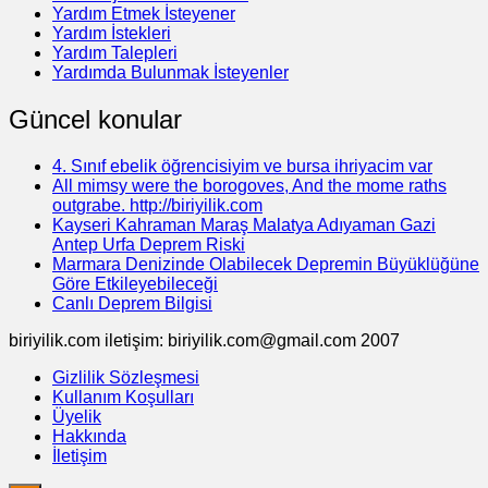
Yardım Etmek İsteyener
Yardım İstekleri
Yardım Talepleri
Yardımda Bulunmak İsteyenler
Güncel konular
4. Sınıf ebelik öğrencisiyim ve bursa ihriyacim var
All mimsy were the borogoves, And the mome raths
outgrabe. http://biriyilik.com
Kayseri Kahraman Maraş Malatya Adıyaman Gazi
Antep Urfa Deprem Riski
Marmara Denizinde Olabilecek Depremin Büyüklüğüne
Göre Etkileyebileceği
Canlı Deprem Bilgisi
biriyilik.com iletişim: biriyilik.com@gmail.com 2007
Gizlilik Sözleşmesi
Kullanım Koşulları
Üyelik
Hakkında
İletişim