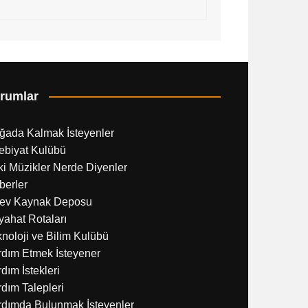
rumlar
ğada Kalmak İsteyenler
ebiyat Kulübü
i Müzikler Nerde Diyenler
berler
ev Kaynak Deposu
ahat Rotaları
noloji ve Bilim Kulübü
rdım Etmek İsteyener
dım İstekleri
dım Talepleri
rdımda Bulunmak İsteyenler