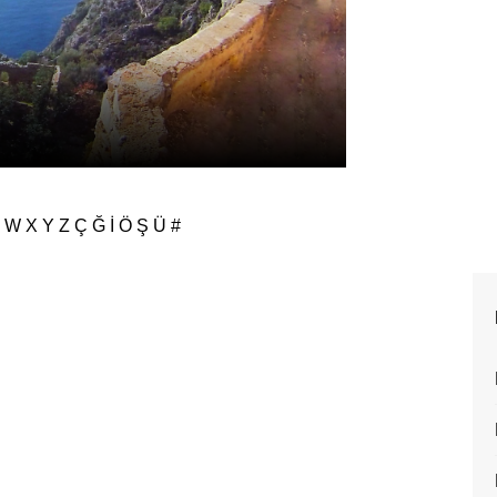
Tatil-Seyahat
Afkule Manastırı Tati
W
X
Y
Z
Ç
Ğ
İ
Ö
Ş
Ü
#