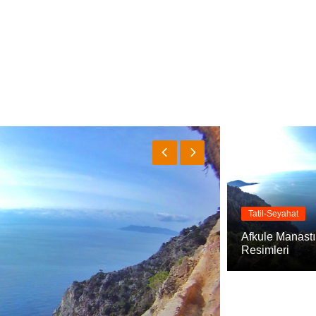
Tatil-Seyahat
Afkule Manastı
Resimleri