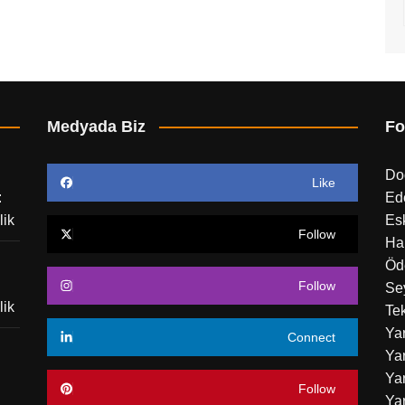
Medyada Biz
Fo
Do
Like
:
Ed
lik
Esk
Follow
Ha
Öd
Follow
Sey
lik
Tek
Ya
Connect
Yar
Yar
Follow
Ya