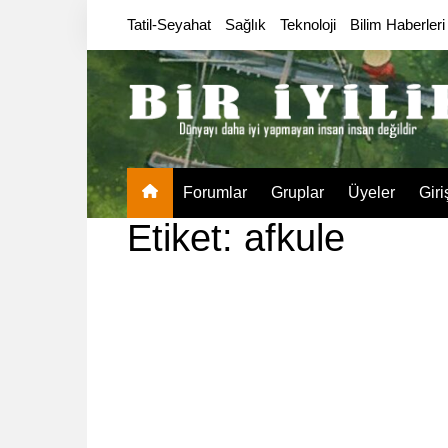
Skip
Tatil-Seyahat
Sağlık
Teknoloji
Bilim Haberleri
to
content
Forumlar
Gruplar
Üyeler
Giri
Etiket:
afkule