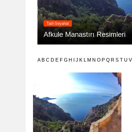
Tatil-Seyahat
Afkule Manastırı Resimleri
A
B
C
D
E
F
G
H
I
J
K
L
M
N
O
P
Q
R
S
T
U
V