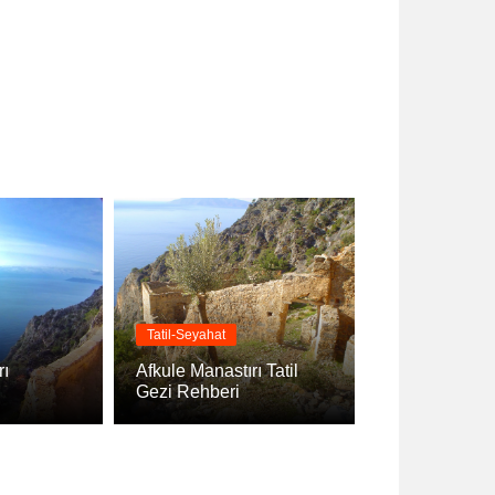
Tatil-Seyahat
rı
Afkule Manastırı Tatil
Gezi Rehberi