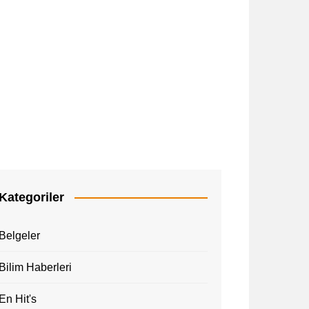
Tatil
l Gezi Rehberi
Afk
Kategoriler
Belgeler
Bilim Haberleri
En Hit's