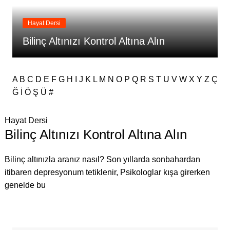
Hayat Dersi
Bilinç Altınızı Kontrol Altına Alın
A
B
C
D
E
F
G
H
I
J
K
L
M
N
O
P
Q
R
S
T
U
V
W
X
Y
Z
Ç
Ğ
İ
Ö
Ş
Ü
#
Hayat Dersi
Bilinç Altınızı Kontrol Altına Alın
Bilinç altınızla aranız nasıl? Son yıllarda sonbahardan
itibaren depresyonum tetiklenir, Psikologlar kışa girerken
genelde bu