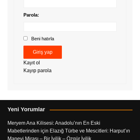
Parola:
Beni hatırla
Giriş yap
Kayıt ol
Kayıp parola
Yeni Yorumlar
Meryem Ana Kilisesi: Anadolu’nın En Eski
Mabetlerinden
için
Elazığ Türbe ve Mescitleri: Harput’ın
Manevi Mirası – Bir İyilik – Özgür İyilik