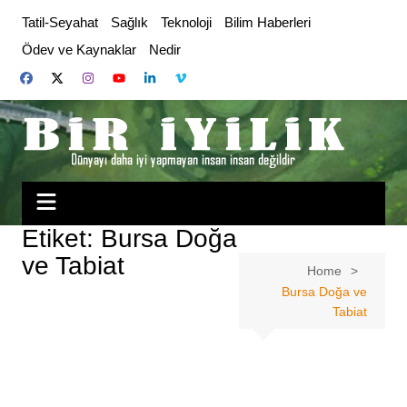
Skip
Tatil-Seyahat
Sağlık
Teknoloji
Bilim Haberleri
to
Ödev ve Kaynaklar
Nedir
content
Etiket:
Bursa Doğa
ve Tabiat
Home
Bursa Doğa ve
Tabiat