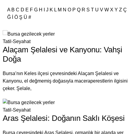
A
B
C
D
E
F
G
H
I
J
K
L
M
N
O
P
Q
R
S
T
U
V
W
X
Y
Z
Ç
Ğ
İ
Ö
Ş
Ü
#
Tatil-Seyahat
Alaçam Şelalesi ve Kanyonu: Vahşi
Doğa
Bursa’nın Keles ilçesi çevresindeki Alaçam Şelalesi ve
Kanyonu, el değmemiş doğasıyla maceraperestlerin ilgisini
çeker. Şelale,
Tatil-Seyahat
Aras Şelalesi: Doğanın Saklı Köşesi
Bursa çevresindeki Aras Şelalesi, ormanlık bir alanda yer