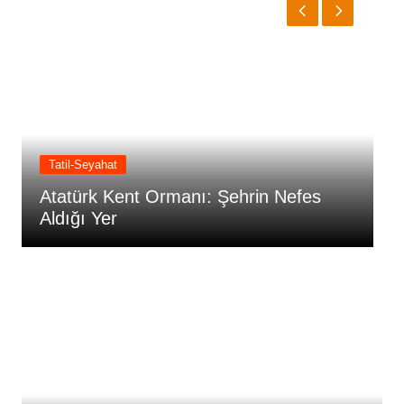
Tatil-Seyahat
in Nefes
Kültürpark: Şehrin Yeşil Kalbi