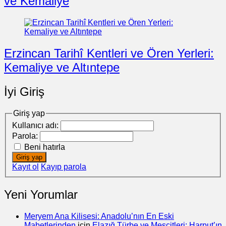
ve Kemaliye
Erzincan Tarihî Kentleri ve Ören Yerleri:
Kemaliye ve Altıntepe
İyi Giriş
Giriş yap
Kullanıcı adı:
Parola:
Beni hatırla
Giriş yap
Kayıt ol
Kayıp parola
Yeni Yorumlar
Meryem Ana Kilisesi: Anadolu’nın En Eski
Mabetlerinden
için
Elazığ Türbe ve Mescitleri: Harput’ın