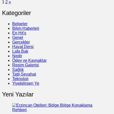
1
2
»
Kategoriler
Belgeler
Bilim Haberleri
En Hit's
Genel
Gerçekler
Hayat Dersi
Lafa Bak
Nedir
Ödev ve Kaynaklar
Resim Galerisi
Sağlık
Tatil-Seyahat
Teknoloji
Yiyebilirsen Ye
Yeni Yazılar