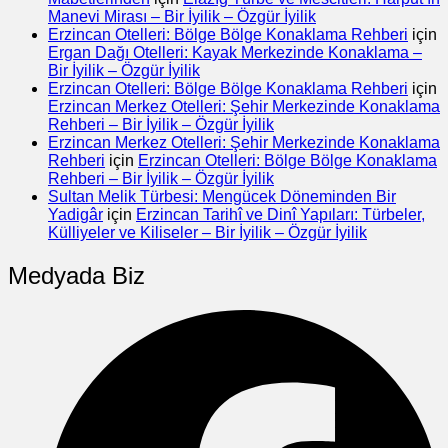
Manevi Mirası – Bir İyilik – Özgür İyilik
Erzincan Otelleri: Bölge Bölge Konaklama Rehberi
için
Ergan Dağı Otelleri: Kayak Merkezinde Konaklama –
Bir İyilik – Özgür İyilik
Erzincan Otelleri: Bölge Bölge Konaklama Rehberi
için
Erzincan Merkez Otelleri: Şehir Merkezinde Konaklama
Rehberi – Bir İyilik – Özgür İyilik
Erzincan Merkez Otelleri: Şehir Merkezinde Konaklama
Rehberi
için
Erzincan Otelleri: Bölge Bölge Konaklama
Rehberi – Bir İyilik – Özgür İyilik
Sultan Melik Türbesi: Mengücek Döneminden Bir
Yadigâr
için
Erzincan Tarihî ve Dinî Yapıları: Türbeler,
Külliyeler ve Kiliseler – Bir İyilik – Özgür İyilik
Medyada Biz