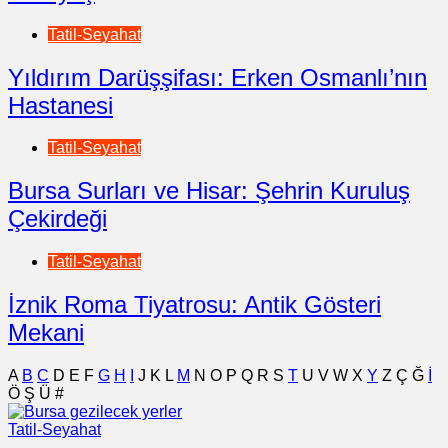
Tatil-Seyahat
Yıldırım Darüşşifası: Erken Osmanlı’nın
Hastanesi
Tatil-Seyahat
Bursa Surları ve Hisar: Şehrin Kuruluş
Çekirdeği
Tatil-Seyahat
İznik Roma Tiyatrosu: Antik Gösteri
Mekani
A
B
C
D
E
F
G
H
I
J
K
L
M
N
O
P
Q
R
S
T
U
V
W
X
Y
Z
Ç
Ğ
İ
Ö
Ş
Ü
#
Tatil-Seyahat