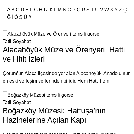
A
B
C
D
E
F
G
H
I
J
K
L
M
N
O
P
Q
R
S
T
U
V
W
X
Y
Z
Ç
Ğ
İ
Ö
Ş
Ü
#
Tatil-Seyahat
Alacahöyük Müze ve Örenyeri: Hatti
ve Hitit İzleri
Çorum’un Alaca ilçesinde yer alan Alacahöyük, Anadolu’nun
en eski yerleşim yerlerinden biridir. Hem Hatti hem
Tatil-Seyahat
Boğazköy Müzesi: Hattuşa’nın
Hazinelerine Açılan Kapı