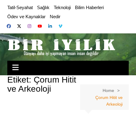
Skip
Tatil-Seyahat
Sağlık
Teknoloji
Bilim Haberleri
to
Ödev ve Kaynaklar
Nedir
content
Etiket:
Çorum Hitit
ve Arkeoloji
Home
Çorum Hitit ve
Arkeoloji